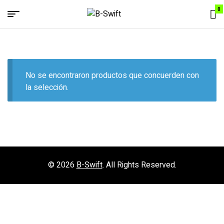
0
Menu
B-
Swift
No se encontraron productos que concuerden con
la selección.
© 2026
B-Swift
. All Rights Reserved.