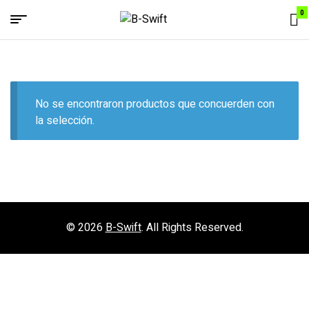
0
Menu
B-
Swift
No se encontraron productos que concuerden con
la selección.
© 2026
B-Swift
. All Rights Reserved.