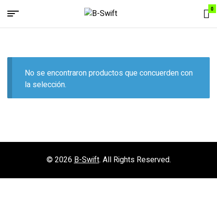
0
Menu
B-
Swift
No se encontraron productos que concuerden con
la selección.
© 2026
B-Swift
. All Rights Reserved.