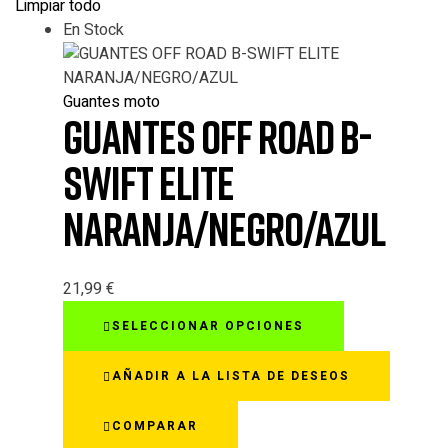
Limpiar todo
En Stock
Guantes moto
GUANTES OFF ROAD B-
SWIFT ELITE
NARANJA/NEGRO/AZUL
21,99
€
Este
SELECCIONAR OPCIONES
producto
tiene
AÑADIR A LA LISTA DE DESEOS
múltiples
variantes.
COMPARAR
Las