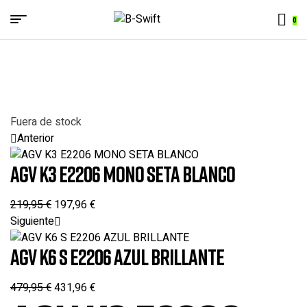
Menu
0
B-
Swift
Fuera de stock
Anterior
AGV K3 E2206 MONO SETA BLANCO
219,95
€
197,96
€
Siguiente
AGV K6 S E2206 AZUL BRILLANTE
479,95
€
431,96
€