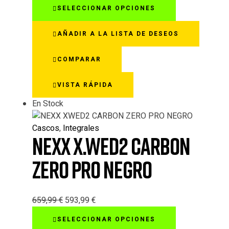
Este
SELECCIONAR OPCIONES
producto
tiene
AÑADIR A LA LISTA DE DESEOS
múltiples
variantes.
COMPARAR
Las
opciones
VISTA RÁPIDA
se
pueden
En Stock
elegir
en
Cascos
,
Integrales
la
NEXX X.WED2 CARBON
página
de
ZERO PRO NEGRO
producto
659,99
€
593,99
€
Este
SELECCIONAR OPCIONES
producto