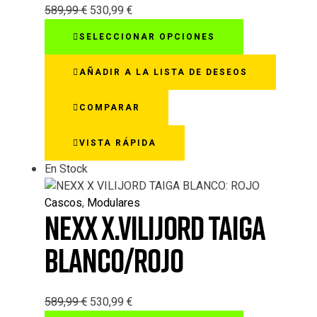
589,99
€
530,99
€
Este
SELECCIONAR OPCIONES
producto
tiene
AÑADIR A LA LISTA DE DESEOS
múltiples
variantes.
COMPARAR
Las
opciones
VISTA RÁPIDA
se
pueden
En Stock
elegir
en
Cascos
,
Modulares
la
NEXX X.VILIJORD TAIGA
página
de
BLANCO/ROJO
producto
589,99
€
530,99
€