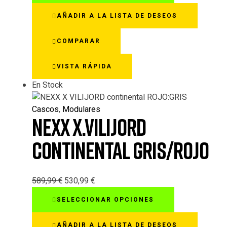
tiene
AÑADIR A LA LISTA DE DESEOS
múltiples
variantes.
COMPARAR
Las
opciones
VISTA RÁPIDA
se
pueden
En Stock
elegir
en
Cascos
,
Modulares
la
NEXX X.VILIJORD
página
de
CONTINENTAL GRIS/ROJO
producto
589,99
€
530,99
€
Este
SELECCIONAR OPCIONES
producto
tiene
AÑADIR A LA LISTA DE DESEOS