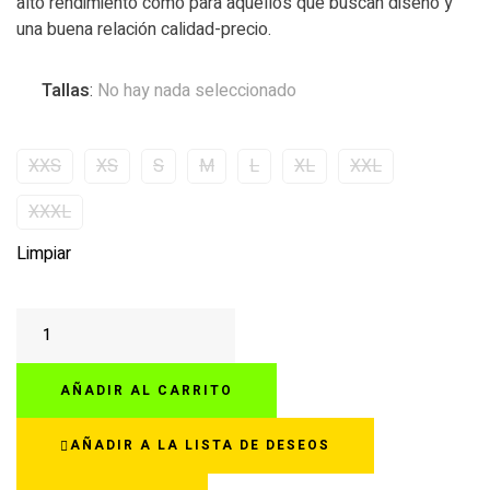
alto rendimiento como para aquellos que buscan diseño y
una buena relación calidad-precio.
Tallas
:
No hay nada seleccionado
XXS
XS
S
M
L
XL
XXL
XXXL
Limpiar
AGV
K3
E2206
AÑADIR AL CARRITO
RODIO
GRIS
AÑADIR A LA LISTA DE DESEOS
cantidad