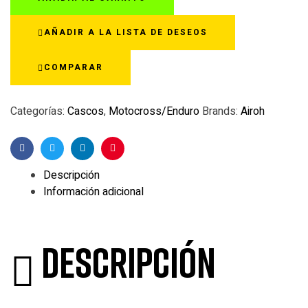
COLOR
NEGRO
AÑADIR A LA LISTA DE DESEOS
cantidad
COMPARAR
Categorías:
Cascos
,
Motocross/Enduro
Brands:
Airoh
Facebook
Twitter
Linkedin
Pinterest
Descripción
Información adicional
Descripción