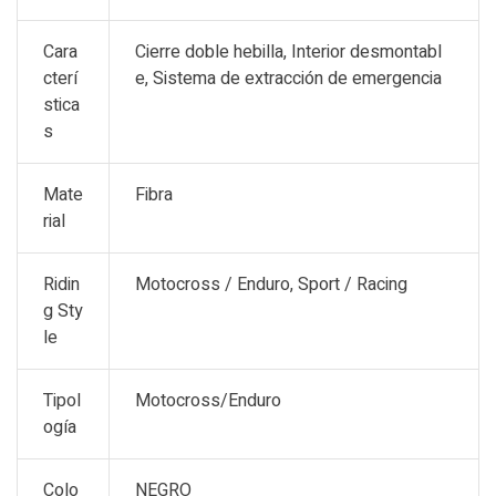
Cara
Cierre doble hebilla, Interior desmontabl
cterí
e, Sistema de extracción de emergencia
stica
s
Mate
Fibra
rial
Ridin
Motocross / Enduro, Sport / Racing
g Sty
le
Tipol
Motocross/Enduro
ogía
Colo
NEGRO