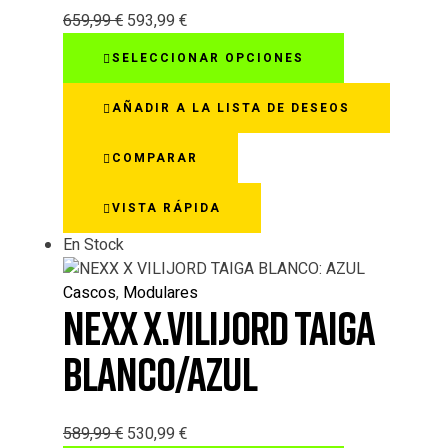
659,99
€
593,99
€
Este
SELECCIONAR OPCIONES
producto
tiene
AÑADIR A LA LISTA DE DESEOS
múltiples
variantes.
COMPARAR
Las
opciones
VISTA RÁPIDA
se
pueden
En Stock
elegir
en
Cascos
,
Modulares
la
NEXX X.VILIJORD TAIGA
página
de
BLANCO/AZUL
producto
589,99
€
530,99
€