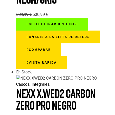
589,99
€
530,99
€
Este
SELECCIONAR OPCIONES
producto
tiene
AÑADIR A LA LISTA DE DESEOS
múltiples
variantes.
COMPARAR
Las
opciones
VISTA RÁPIDA
se
pueden
En Stock
elegir
en
Cascos
,
Integrales
la
NEXX X.WED2 CARBON
página
de
ZERO PRO NEGRO
producto