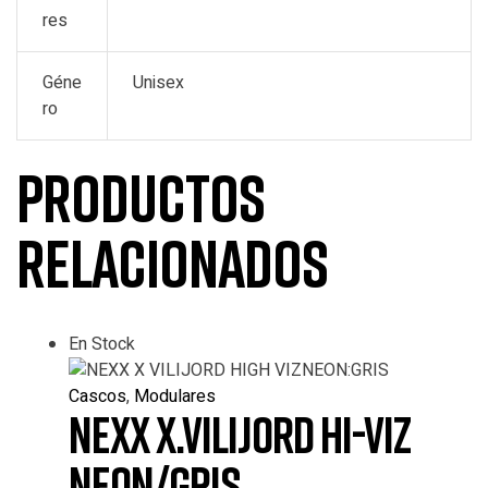
res
Géne
Unisex
ro
Productos
relacionados
En Stock
Cascos
,
Modulares
NEXX X.VILIJORD HI-VIZ
NEON/GRIS