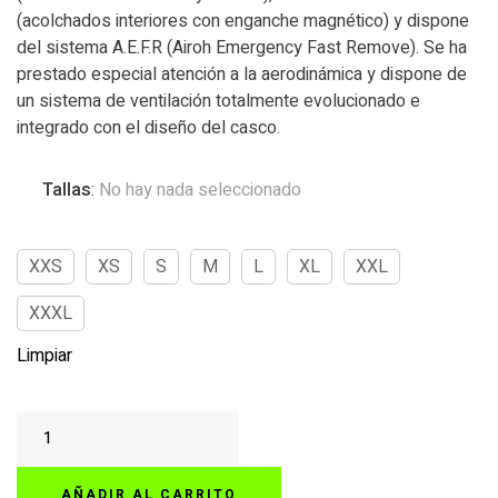
(acolchados interiores con enganche magnético) y dispone
del sistema A.E.F.R (Airoh Emergency Fast Remove). Se ha
prestado especial atención a la aerodinámica y dispone de
un sistema de ventilación totalmente evolucionado e
integrado con el diseño del casco.
Tallas
:
No hay nada seleccionado
XXS
XS
S
M
L
XL
XXL
XXXL
Limpiar
AIROH
AVIATOR
3
AÑADIR AL CARRITO