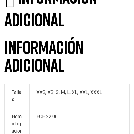
adicional
Información
adicional
Talla
XXS, XS, S, M, L, XL, XXL, XXXL
s
Hom
ECE 22.06
olog
ación