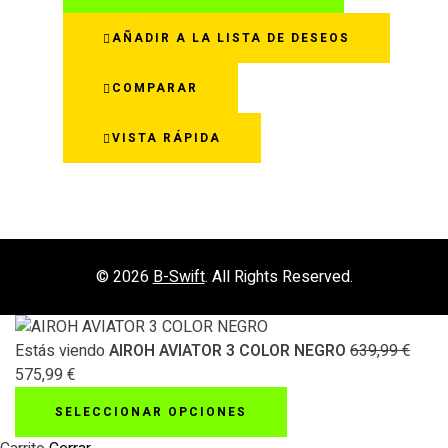
tiene
AÑADIR A LA LISTA DE DESEOS
múltiples
variantes.
COMPARAR
Las
opciones
VISTA RÁPIDA
se
pueden
elegir
en
la
página
© 2026
B-Swift
. All Rights Reserved.
de
producto
Estás viendo
AIROH AVIATOR 3 COLOR NEGRO
639,99
€
575,99
€
SELECCIONAR OPCIONES