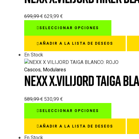
pueden
elegir
en
699,99
€
629,99
€
la
Este
SELECCIONAR OPCIONES
página
producto
de
tiene
AÑADIR A LA LISTA DE DESEOS
producto
múltiples
variantes.
En Stock
Las
opciones
Cascos
,
Modulares
NEXX X.VILIJORD TAIGA B
se
pueden
elegir
en
589,99
€
530,99
€
la
Este
SELECCIONAR OPCIONES
página
producto
de
tiene
AÑADIR A LA LISTA DE DESEOS
producto
múltiples
variantes.
En Stock