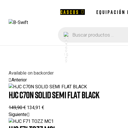
CASCOS
EQUIPACIÓN
Búsqueda
B-
de
productos
Swift
Available on backorder
Anterior
HJC C70N SOLID SEMI FLAT BLACK
149,90
€
134,91
€
Siguiente