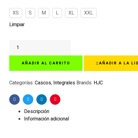
XS
S
M
L
XL
XXL
Limpiar
HJC
C70N
SOLID
AÑADIR AL CARRITO
AÑADIR A LA LI
METAL
BLACK
cantidad
Categorías:
Cascos
,
Integrales
Brands:
HJC
Facebook
Twitter
Linkedin
Pinterest
Descripción
Información adicional