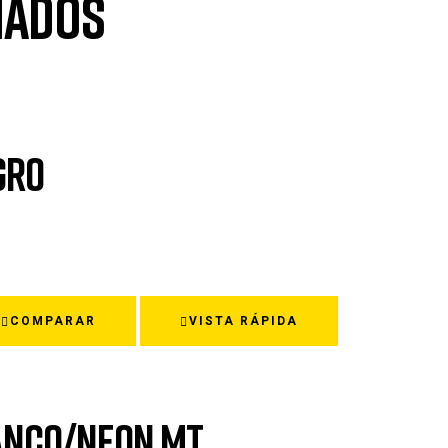
nados
GRO
COMPARAR
VISTA RÁPIDA
LANCO/NEON MT