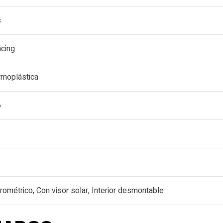
s
acing
rmoplástica
6
rométrico, Con visor solar, Interior desmontable