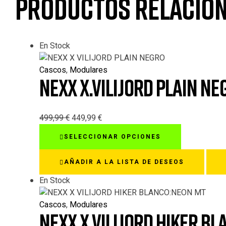
Productos relacio
En Stock
Cascos
,
Modulares
NEXX X.VILIJORD PLAIN NE
499,99
€
449,99
€
Este
SELECCIONAR OPCIONES
producto
tiene
AÑADIR A LA LISTA DE DESEOS
múltiples
variantes.
En Stock
Las
opciones
Cascos
,
Modulares
NEXX X.VILIJORD HIKER B
se