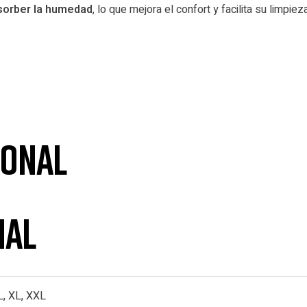
sorber la humedad
, lo que mejora el confort y facilita su limp
a
ional
nal
L, XL, XXL