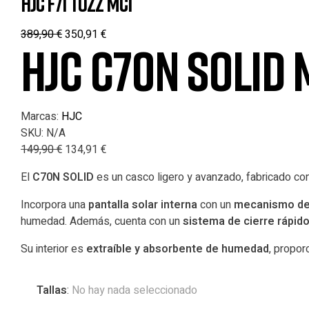
HJC F71 TOZZ MC1
389,90
€
350,91
€
HJC C70N SOLID 
Marcas:
HJC
SKU:
N/A
149,90
€
134,91
€
El
C70N SOLID
es un casco ligero y avanzado, fabricado co
Incorpora una
pantalla solar interna
con un
mecanismo de 
humedad. Además, cuenta con un
sistema de cierre rápid
Su interior es
extraíble y absorbente de humedad
, propor
Tallas
:
No hay nada seleccionado