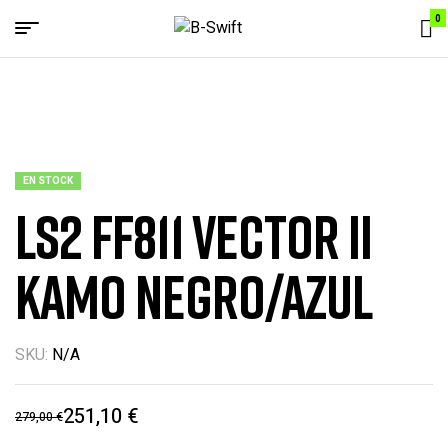
0
Menu
B-
Swift
EN STOCK
LS2 FF811 VECTOR II
KAMO NEGRO/AZUL
SKU:
N/A
251,10
€
279,00
€