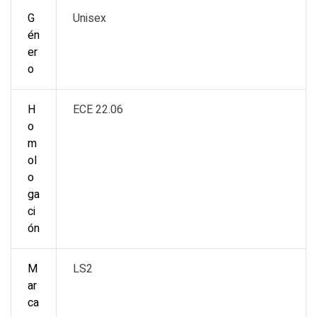
G
Unisex
én
er
o
H
ECE 22.06
o
m
ol
o
ga
ci
ón
M
LS2
ar
ca