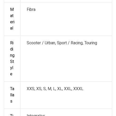
M
Fibra
at
eri
al
Ri
Scooter / Urban, Sport / Racing, Touring
di
ng
St
yl
e
Ta
XXS, XS, S, M, L, XL, XXL, XXXL
lla
s
Ti
Integrales