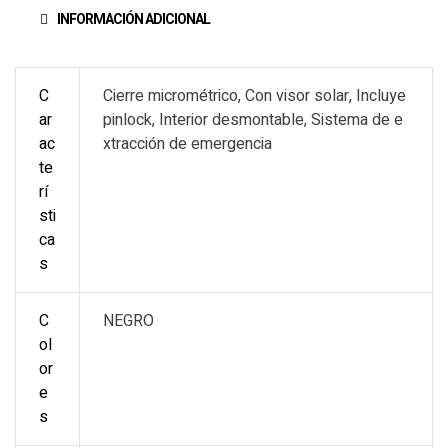
INFORMACIÓN ADICIONAL
C
Cierre micrométrico, Con visor solar, Incluye
ar
pinlock, Interior desmontable, Sistema de e
ac
xtracción de emergencia
te
rí
sti
ca
s
C
NEGRO
ol
or
e
s