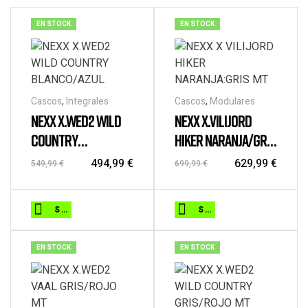
EN STOCK
EN STOCK
Cascos
,
Integrales
Cascos
,
Modulares
NEXX X.WED2 WILD
NEXX X.VILIJORD
COUNTRY
HIKER NARANJA/GRIS
BLANCO/AZUL
MT
494,99
€
629,99
€
549,99
€
699,99
€
Este
Este
SELECCIONAR OPCIONES
SELECCIONAR OPCIONES
producto
producto
tiene
tiene
EN STOCK
EN STOCK
múltiples
múltiples
variantes.
variantes.
Las
Las