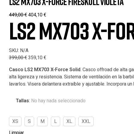
LS2 MX703 X-FORCE FIRESKULL VIOLETA
449,00
€
404,10
€
LS2 MX703 X-FO
SKU:
N/A
399,00
€
359,10
€
Casco LS2 MX703 X-Force Solid
. Casco offroad de alta g
alta ligereza y resistencia. Sistema de ventilación en la barb
lavarlos. Visera delantera extraíble y ajustable. Incorpora un k
Tallas
:
No hay nada seleccionado
XS
S
M
L
XL
XXL
Limpiar