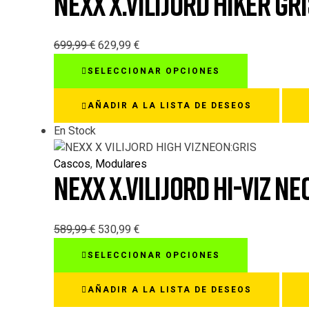
NEXX X.VILIJORD HIKER GR
pueden
elegir
en
699,99
€
629,99
€
la
Este
SELECCIONAR OPCIONES
página
producto
de
tiene
AÑADIR A LA LISTA DE DESEOS
producto
múltiples
variantes.
En Stock
Las
opciones
Cascos
,
Modulares
NEXX X.VILIJORD HI-VIZ N
se
pueden
elegir
en
589,99
€
530,99
€
la
Este
SELECCIONAR OPCIONES
página
producto
de
tiene
AÑADIR A LA LISTA DE DESEOS
producto
múltiples