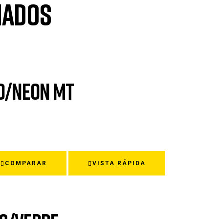
nados
O/NEON MT
COMPARAR
VISTA RÁPIDA