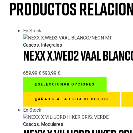
Productos relacio
En Stock
Cascos
,
Integrales
NEXX X.WED2 VAAL BLANC
659,99
€
593,99
€
Este
SELECCIONAR OPCIONES
producto
tiene
AÑADIR A LA LISTA DE DESEOS
múltiples
variantes.
En Stock
Las
opciones
Cascos
,
Modulares
se