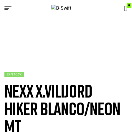
0
Menu
B-
Swift
EN STOCK
NEXX X.VILIJORD
HIKER BLANCO/NEON
MT