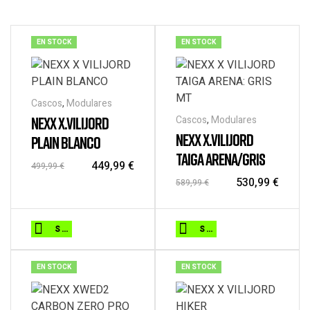
EN STOCK
EN STOCK
Cascos
,
Modulares
NEXX X.VILIJORD
Cascos
,
Modulares
NEXX X.VILIJORD
PLAIN BLANCO
TAIGA ARENA/GRIS
449,99
€
499,99
€
530,99
€
589,99
€
Este
Este
SELECCIONAR OPCIONES
SELECCIONAR OPCIONES
producto
producto
tiene
tiene
EN STOCK
EN STOCK
múltiples
múltiples
variantes.
variantes.