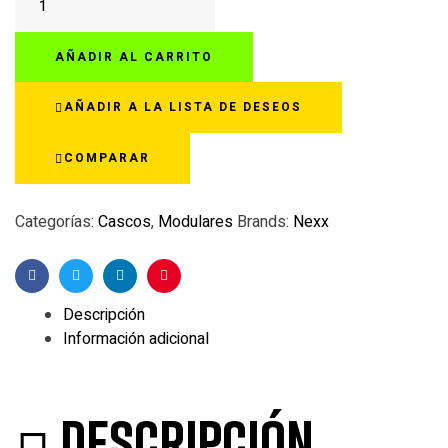
X.VILIJORD
TAIGA
AÑADIR AL CARRITO
ARENA/GRIS
cantidad
AÑADIR A LA LISTA DE DESEOS
COMPARAR
Categorías:
Cascos
,
Modulares
Brands:
Nexx
Facebook
Twitter
Linkedin
Pinterest
Descripción
Información adicional
Descripción