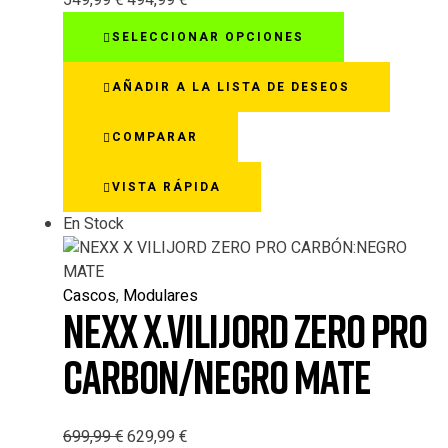
549,99
€
494,99
€
Este
SELECCIONAR OPCIONES
producto
tiene
AÑADIR A LA LISTA DE DESEOS
múltiples
variantes.
COMPARAR
Las
opciones
VISTA RÁPIDA
se
pueden
En Stock
elegir
en
la
Cascos
,
Modulares
página
NEXX X.VILIJORD ZERO PRO
de
producto
CARBON/NEGRO MATE
699,99
€
629,99
€