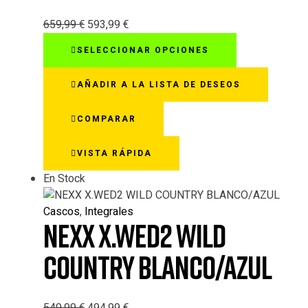
659,99
€
593,99
€
Este
SELECCIONAR OPCIONES
producto
tiene
AÑADIR A LA LISTA DE DESEOS
múltiples
variantes.
COMPARAR
Las
opciones
VISTA RÁPIDA
se
pueden
En Stock
elegir
en
Cascos
,
Integrales
la
NEXX X.WED2 WILD
página
de
COUNTRY BLANCO/AZUL
producto