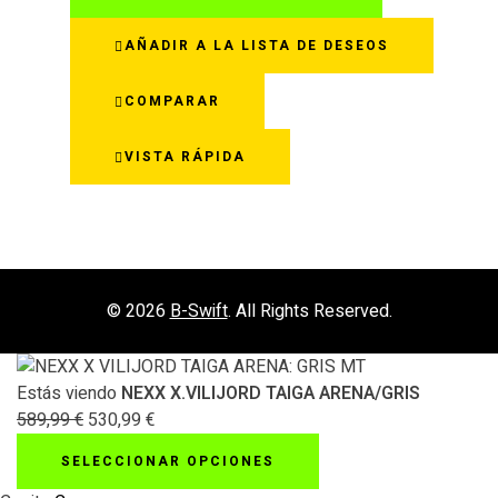
producto
tiene
AÑADIR A LA LISTA DE DESEOS
múltiples
variantes.
COMPARAR
Las
opciones
VISTA RÁPIDA
se
pueden
elegir
en
la
página
© 2026
B-Swift
. All Rights Reserved.
de
producto
Estás viendo
NEXX X.VILIJORD TAIGA ARENA/GRIS
589,99
€
530,99
€
SELECCIONAR OPCIONES