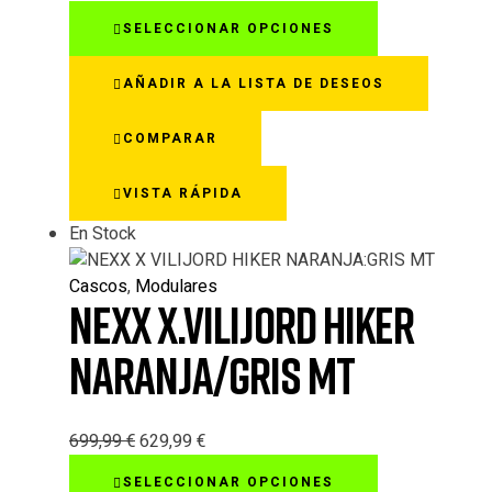
Este
SELECCIONAR OPCIONES
producto
tiene
AÑADIR A LA LISTA DE DESEOS
múltiples
variantes.
COMPARAR
Las
opciones
VISTA RÁPIDA
se
pueden
En Stock
elegir
en
Cascos
,
Modulares
la
NEXX X.VILIJORD HIKER
página
de
NARANJA/GRIS MT
producto
699,99
€
629,99
€
Este
SELECCIONAR OPCIONES