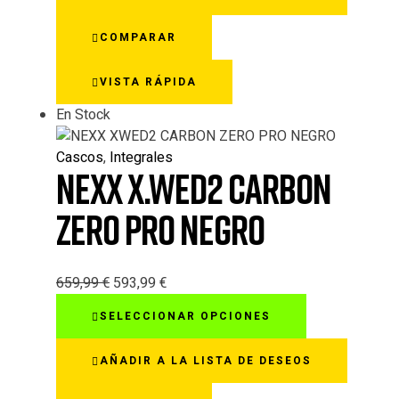
múltiples
variantes.
COMPARAR
Las
opciones
VISTA RÁPIDA
se
pueden
En Stock
elegir
en
Cascos
,
Integrales
la
NEXX X.WED2 CARBON
página
de
ZERO PRO NEGRO
producto
659,99
€
593,99
€
Este
SELECCIONAR OPCIONES
producto
tiene
AÑADIR A LA LISTA DE DESEOS
múltiples
variantes.