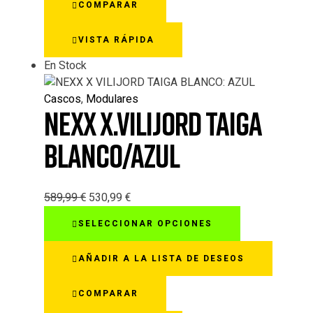
COMPARAR
Las
opciones
VISTA RÁPIDA
se
pueden
En Stock
elegir
en
Cascos
,
Modulares
la
NEXX X.VILIJORD TAIGA
página
de
BLANCO/AZUL
producto
589,99
€
530,99
€
Este
SELECCIONAR OPCIONES
producto
tiene
AÑADIR A LA LISTA DE DESEOS
múltiples
variantes.
COMPARAR
Las