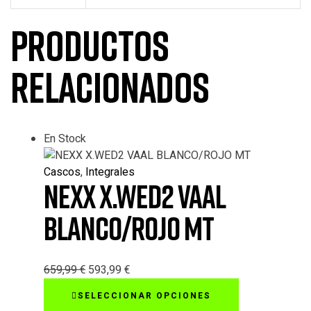
Productos
relacionados
En Stock
Cascos
,
Integrales
NEXX X.WED2 VAAL
BLANCO/ROJO MT
659,99
€
593,99
€
Este
SELECCIONAR OPCIONES
producto