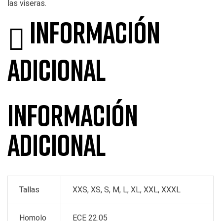
las viseras.
Información
adicional
Información
adicional
Tallas
XXS, XS, S, M, L, XL, XXL, XXXL
Homolo
ECE 22.05