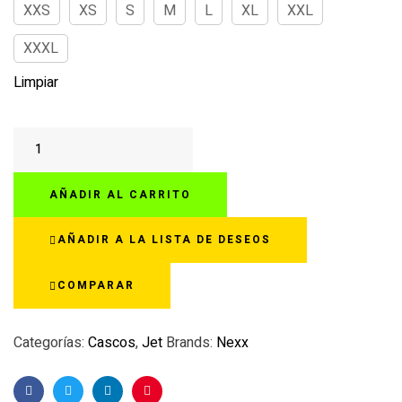
XXS
XS
S
M
L
XL
XXL
XXXL
Limpiar
NEXX
Y.10
CORE
AÑADIR AL CARRITO
AZUL
DENIM
AÑADIR A LA LISTA DE DESEOS
cantidad
COMPARAR
Categorías:
Cascos
,
Jet
Brands:
Nexx