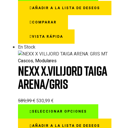
tiene
AÑADIR A LA LISTA DE DESEOS
múltiples
variantes.
COMPARAR
Las
opciones
VISTA RÁPIDA
se
pueden
En Stock
elegir
en
Cascos
,
Modulares
la
NEXX X.VILIJORD TAIGA
página
de
ARENA/GRIS
producto
589,99
€
530,99
€
Este
SELECCIONAR OPCIONES
producto
tiene
AÑADIR A LA LISTA DE DESEOS