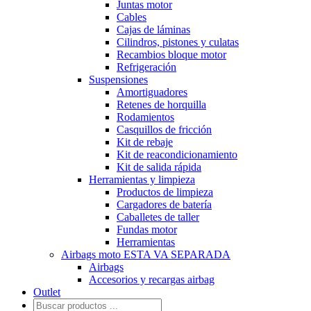
Juntas motor
Cables
Cajas de láminas
Cilindros, pistones y culatas
Recambios bloque motor
Refrigeración
Suspensiones
Amortiguadores
Retenes de horquilla
Rodamientos
Casquillos de fricción
Kit de rebaje
Kit de reacondicionamiento
Kit de salida rápida
Herramientas y limpieza
Productos de limpieza
Cargadores de batería
Caballetes de taller
Fundas motor
Herramientas
Airbags moto ESTA VA SEPARADA
Airbags
Accesorios y recargas airbag
Outlet
Búsqueda