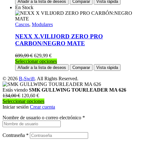
producto
Añadir a la lista de deseos
Comparar
Vista rápida
la
tiene
En Stock
página
múltiples
de
variantes.
producto
Las
Cascos
,
Modulares
opciones
se
NEXX X.VILIJORD ZERO PRO
pueden
CARBON/NEGRO MATE
elegir
en
699,99
€
629,99
€
la
Este
Seleccionar opciones
página
producto
Añadir a la lista de deseos
Comparar
Vista rápida
de
tiene
producto
múltiples
© 2026
B-Swift
. All Rights Reserved.
variantes.
Las
Estás viendo
SMK GULLWING TOURLEADER MA 626
opciones
134,00
€
120,60
€
se
Seleccionar opciones
pueden
Iniciar sesión
Crear cuenta
elegir
Nombre de usuario o correo electrónico
en
*
la
página
de
Contraseña
*
producto