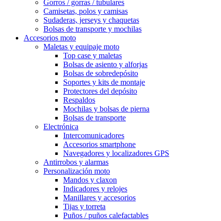
Gorros / gorras / tubulares
Camisetas, polos y camisas
Sudaderas, jerseys y chaquetas
Bolsas de transporte y mochilas
Accesorios moto
Maletas y equipaje moto
Top case y maletas
Bolsas de asiento y alforjas
Bolsas de sobredepósito
Soportes y kits de montaje
Protectores del depósito
Respaldos
Mochilas y bolsas de pierna
Bolsas de transporte
Electrónica
Intercomunicadores
Accesorios smartphone
Navegadores y localizadores GPS
Antirrobos y alarmas
Personalización moto
Mandos y claxon
Indicadores y relojes
Manillares y accesorios
Tijas y torreta
Puños / puños calefactables