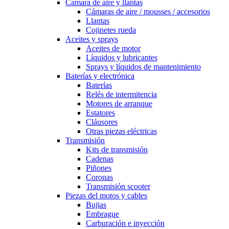
Camara de aire y llantas
Cámaras de aire / mousses / accesorios
Llantas
Cojinetes rueda
Aceites y sprays
Aceites de motor
Líquidos y lubricantes
Sprays y líquidos de mantenimiento
Baterías y electrónica
Baterías
Relés de intermitencia
Motores de arranque
Estatores
Cláusores
Otras piezas eléctricas
Transmisión
Kits de transmisión
Cadenas
Piñones
Coronas
Transmisión scooter
Piezas del motos y cables
Bujias
Embrague
Carburación e inyección