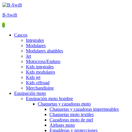
B-Swift
0
Menu
Cascos
Integrales
Modulares
Modulares abatibles
Jet
Motocross/Enduro
Kids integrales
Kids modulares
Kids jet
Kids offroad
Merchandising
Equipación moto
Equipación moto hombre
Chaquetas y cazadoras moto
Chaquetas y cazadoras impermeables
Chaquetas moto textiles
Cazadoras moto de piel
Airbags moto
Espalderas y protecciones