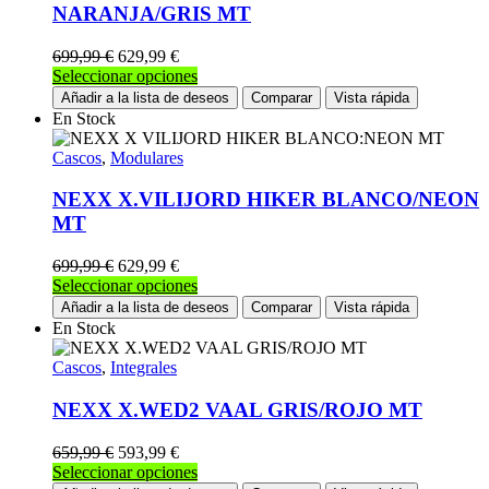
NARANJA/GRIS MT
699,99
€
629,99
€
Este
Seleccionar opciones
producto
Añadir a la lista de deseos
Comparar
Vista rápida
tiene
En Stock
múltiples
variantes.
Cascos
,
Modulares
Las
opciones
NEXX X.VILIJORD HIKER BLANCO/NEON
se
MT
pueden
elegir
699,99
€
629,99
€
en
Este
Seleccionar opciones
la
producto
Añadir a la lista de deseos
Comparar
Vista rápida
página
tiene
En Stock
de
múltiples
producto
variantes.
Cascos
,
Integrales
Las
opciones
NEXX X.WED2 VAAL GRIS/ROJO MT
se
pueden
659,99
€
593,99
€
elegir
Este
Seleccionar opciones
en