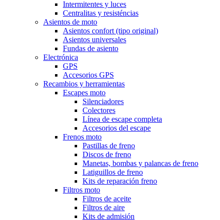
Intermitentes y luces
Centralitas y resisténcias
Asientos de moto
Asientos confort (tipo original)
Asientos universales
Fundas de asiento
Electrónica
GPS
Accesorios GPS
Recambios y herramientas
Escapes moto
Silenciadores
Colectores
Línea de escape completa
Accesorios del escape
Frenos moto
Pastillas de freno
Discos de freno
Manetas, bombas y palancas de freno
Latiguillos de freno
Kits de reparación freno
Filtros moto
Filtros de aceite
Filtros de aire
Kits de admisión