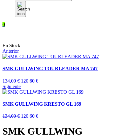
de
productos
0
En Stock
Anterior
SMK GULLWING TOURLEADER MA 747
134,00
€
120,60
€
Siguiente
SMK GULLWING KRESTO GL 169
134,00
€
120,60
€
SMK GULLWING