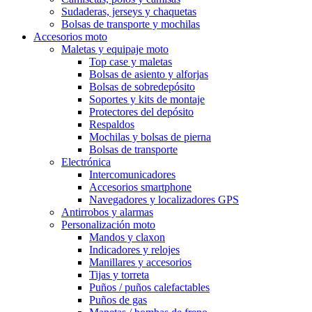
Sudaderas, jerseys y chaquetas
Bolsas de transporte y mochilas
Accesorios moto
Maletas y equipaje moto
Top case y maletas
Bolsas de asiento y alforjas
Bolsas de sobredepósito
Soportes y kits de montaje
Protectores del depósito
Respaldos
Mochilas y bolsas de pierna
Bolsas de transporte
Electrónica
Intercomunicadores
Accesorios smartphone
Navegadores y localizadores GPS
Antirrobos y alarmas
Personalización moto
Mandos y claxon
Indicadores y relojes
Manillares y accesorios
Tijas y torreta
Puños / puños calefactables
Puños de gas