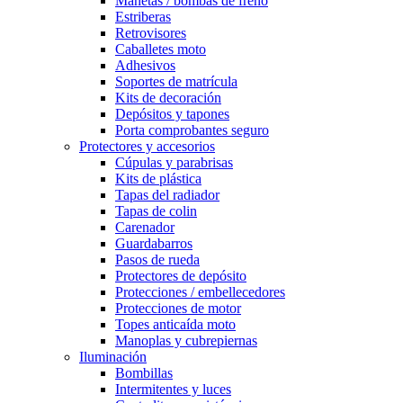
Manetas / bombas de freno
Estriberas
Retrovisores
Caballetes moto
Adhesivos
Soportes de matrícula
Kits de decoración
Depósitos y tapones
Porta comprobantes seguro
Protectores y accesorios
Cúpulas y parabrisas
Kits de plástica
Tapas del radiador
Tapas de colin
Carenador
Guardabarros
Pasos de rueda
Protectores de depósito
Protecciones / embellecedores
Protecciones de motor
Topes anticaída moto
Manoplas y cubrepiernas
Iluminación
Bombillas
Intermitentes y luces