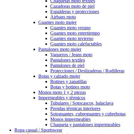
Chaquetas moto textiles
Cazadoras moto de piel
Espalderas y protecciones
Airbags moto
Guantes moto mujer
Guantes moto verano
Guantes moto entretiempo
Guantes moto invierno
Guantes moto calefactables
Pantalones moto mujer
Vaqueros / Jeans moto
Pantalones textiles
Pantalones de piel
Protecciones / Deslizaderas / Rodilleras
Botas y calzado mujer
Botines y zapatillas
Botas y botines moto
Monos moto 1 y 2 piezas
Impermeables y térmicos
Tubulares / Sotocascos, balaclava
Prendas térmicas interiores
Sotoguantes, cubreguantes y cubrebotas
Monos impermeables
Chaqueta y pantalones impermeables
Ropa casual / Sportswear