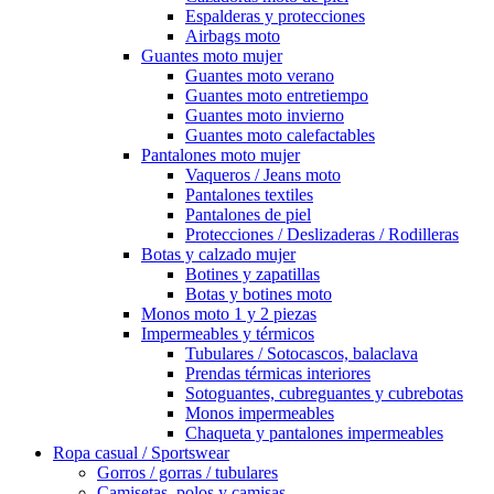
Espalderas y protecciones
Airbags moto
Guantes moto mujer
Guantes moto verano
Guantes moto entretiempo
Guantes moto invierno
Guantes moto calefactables
Pantalones moto mujer
Vaqueros / Jeans moto
Pantalones textiles
Pantalones de piel
Protecciones / Deslizaderas / Rodilleras
Botas y calzado mujer
Botines y zapatillas
Botas y botines moto
Monos moto 1 y 2 piezas
Impermeables y térmicos
Tubulares / Sotocascos, balaclava
Prendas térmicas interiores
Sotoguantes, cubreguantes y cubrebotas
Monos impermeables
Chaqueta y pantalones impermeables
Ropa casual / Sportswear
Gorros / gorras / tubulares
Camisetas, polos y camisas