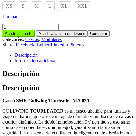
XS
S
M
L
XL
XXL
Limpiar
SMK
GULLWING
Añadir al carrito
Añadir a la lista de deseos
Comparar
TOURLEADER
Categorías:
Cascos
,
Modulares
MA
Share:
Facebook
Twitter
Linkedin
Pinterest
626
cantidad
Descripción
Información adicional
Descripción
Descripción
Casco SMK Gullwing Tourleader MA 626
GULLWING TOURLEADER es un casco abatible para turistas y
viajeros diarios, que ofrece un ajuste cómodo y un diseño de carcasa
exterior dinámico. La doble homologación P/J permite su uso tanto
como casco open face como integral, garantizando la máxima
seguridad. Un sistema de ventilación inteligentemente diseñado en la