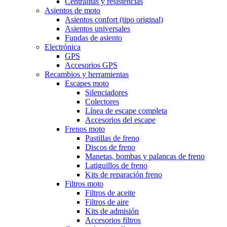
Centralitas y resisténcias
Asientos de moto
Asientos confort (tipo original)
Asientos universales
Fundas de asiento
Electrónica
GPS
Accesorios GPS
Recambios y herramientas
Escapes moto
Silenciadores
Colectores
Línea de escape completa
Accesorios del escape
Frenos moto
Pastillas de freno
Discos de freno
Manetas, bombas y palancas de freno
Latiguillos de freno
Kits de reparación freno
Filtros moto
Filtros de aceite
Filtros de aire
Kits de admisión
Accesorios filtros