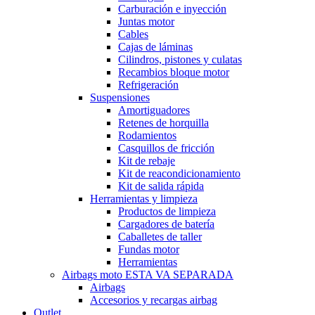
Carburación e inyección
Juntas motor
Cables
Cajas de láminas
Cilindros, pistones y culatas
Recambios bloque motor
Refrigeración
Suspensiones
Amortiguadores
Retenes de horquilla
Rodamientos
Casquillos de fricción
Kit de rebaje
Kit de reacondicionamiento
Kit de salida rápida
Herramientas y limpieza
Productos de limpieza
Cargadores de batería
Caballetes de taller
Fundas motor
Herramientas
Airbags moto ESTA VA SEPARADA
Airbags
Accesorios y recargas airbag
Outlet