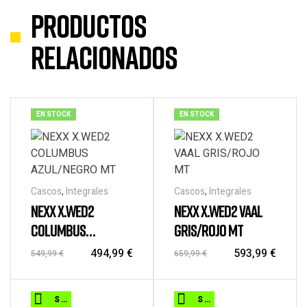
Productos
relacionados
EN STOCK
EN STOCK
Cascos
,
Integrales
Cascos
,
Integrales
NEXX X.WED2
NEXX X.WED2 VAAL
COLUMBUS
GRIS/ROJO MT
AZUL/NEGRO MT
494,99
€
593,99
€
549,99
€
659,99
€
Este
Este
SELECCIONAR OPCIONES
SELECCIONAR OPCIONES