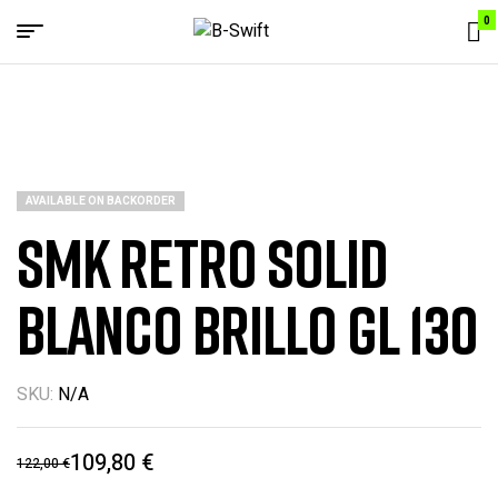
0
Menu
B-
Swift
AVAILABLE ON BACKORDER
SMK RETRO SOLID
BLANCO BRILLO GL 130
SKU:
N/A
109,80
€
122,00
€