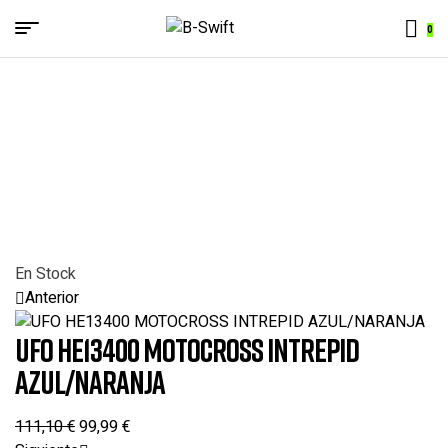
Menu
0
B-
Swift
En Stock
Anterior
UFO HE13400 MOTOCROSS INTREPID
AZUL/NARANJA
111,10
€
99,99
€