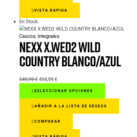
opciones
VISTA RÁPIDA
se
pueden
En Stock
elegir
en
Cascos
,
Integrales
la
NEXX X.WED2 WILD
página
de
COUNTRY BLANCO/AZUL
producto
549,99
€
494,99
€
Este
SELECCIONAR OPCIONES
producto
tiene
AÑADIR A LA LISTA DE DESEOS
múltiples
variantes.
COMPARAR
Las
opciones
VISTA RÁPIDA