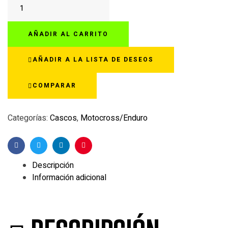
UFO
HE13400
MOTOCROSS
AÑADIR AL CARRITO
INTREPID
NEGRO/AMARILLO
AÑADIR A LA LISTA DE DESEOS
NEON
cantidad
COMPARAR
Categorías:
Cascos
,
Motocross/Enduro
Facebook
Twitter
Linkedin
Pinterest
Descripción
Información adicional