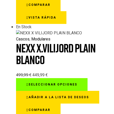
variantes.
COMPARAR
Las
opciones
VISTA RÁPIDA
se
pueden
En Stock
elegir
en
Cascos
,
Modulares
la
NEXX X.VILIJORD PLAIN
página
de
BLANCO
producto
499,99
€
449,99
€
Este
SELECCIONAR OPCIONES
producto
tiene
AÑADIR A LA LISTA DE DESEOS
múltiples
variantes.
COMPARAR
Las