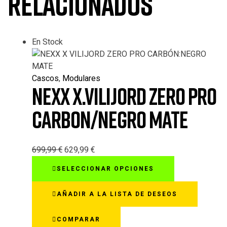
relacionados
En Stock
Cascos
,
Modulares
NEXX X.VILIJORD ZERO PRO
CARBON/NEGRO MATE
699,99
€
629,99
€
Este
SELECCIONAR OPCIONES
producto
tiene
AÑADIR A LA LISTA DE DESEOS
múltiples
variantes.
COMPARAR
Las