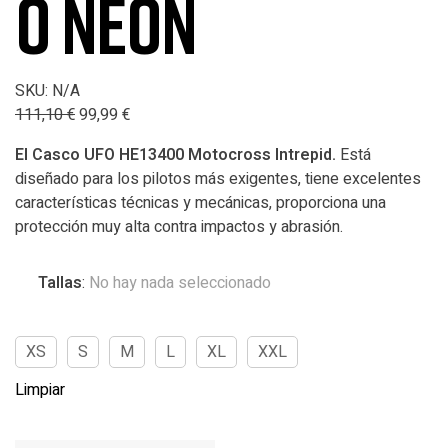
O NEON
SKU:
N/A
111,10
€
99,99
€
El Casco UFO HE13400 Motocross Intrepid.
Está
diseñado para los pilotos más exigentes, tiene excelentes
características técnicas y mecánicas, proporciona una
protección muy alta contra impactos y abrasión.
Tallas
:
No hay nada seleccionado
XS
S
M
L
XL
XXL
Limpiar