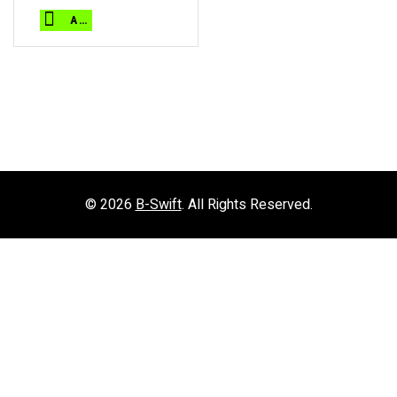
precio
precio
original
actual
AÑADIR AL CARRITO
era:
es:
129,00 €.
95,00 €.
© 2026
B-Swift
. All Rights Reserved.