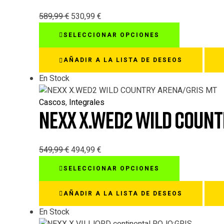
elegir
en
589,99
€
530,99
€
la
Este
SELECCIONAR OPCIONES
página
producto
de
tiene
AÑADIR A LA LISTA DE DESEOS
producto
múltiples
variantes.
En Stock
Las
opciones
Cascos
,
Integrales
NEXX X.WED2 WILD COUNT
se
pueden
elegir
en
549,99
€
494,99
€
la
Este
SELECCIONAR OPCIONES
página
producto
de
tiene
AÑADIR A LA LISTA DE DESEOS
producto
múltiples
variantes.
En Stock
Las