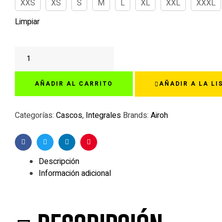
XXS
XS
S
M
L
XL
XXL
XXXL
Limpiar
AIROH
SPARK
RISE
AÑADIR AL CARRITO
AÑADIR A LA LI
NARANJA
cantidad
Categorías:
Cascos
,
Integrales
Brands:
Airoh
Facebook
Twitter
Linkedin
Pinterest
Descripción
Información adicional