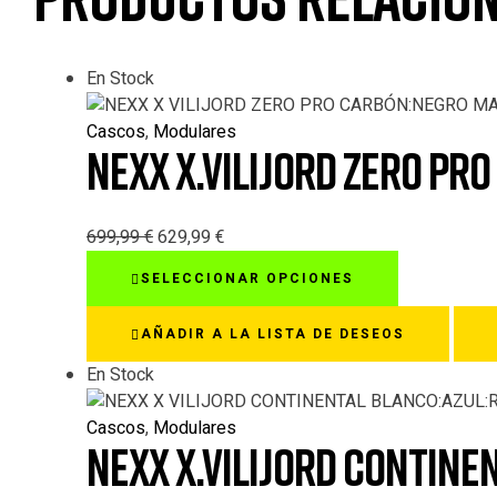
En Stock
Cascos
,
Modulares
NEXX X.VILIJORD ZERO P
699,99
€
629,99
€
Este
SELECCIONAR OPCIONES
producto
tiene
AÑADIR A LA LISTA DE DESEOS
múltiples
variantes.
En Stock
Las
opciones
Cascos
,
Modulares
NEXX X.VILIJORD CONTIN
se
pueden