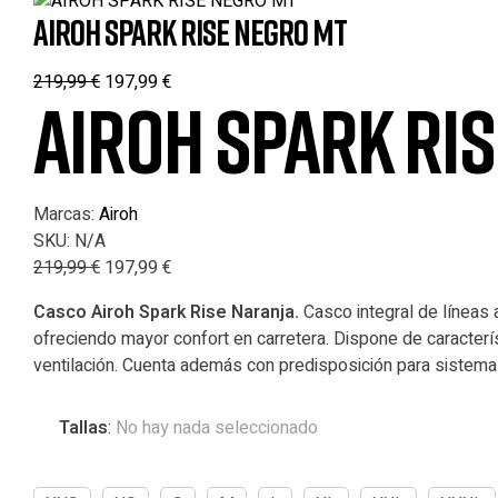
AIROH SPARK RISE NEGRO MT
219,99
€
197,99
€
AIROH SPARK RI
Marcas:
Airoh
SKU:
N/A
219,99
€
197,99
€
Casco Airoh Spark Rise Naranja.
Casco integral de líneas a
ofreciendo mayor confort en carretera. Dispone de caracterí
ventilación. Cuenta además con predisposición para sistema 
Tallas
:
No hay nada seleccionado