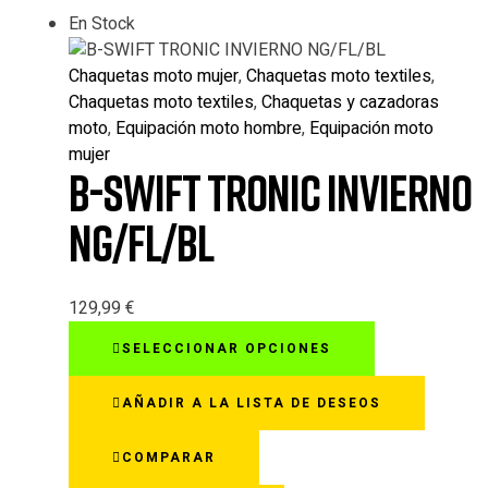
En Stock
Chaquetas moto mujer
,
Chaquetas moto textiles
,
Chaquetas moto textiles
,
Chaquetas y cazadoras
moto
,
Equipación moto hombre
,
Equipación moto
mujer
B-SWIFT TRONIC INVIERNO
NG/FL/BL
129,99
€
Este
SELECCIONAR OPCIONES
producto
tiene
AÑADIR A LA LISTA DE DESEOS
múltiples
variantes.
COMPARAR
Las