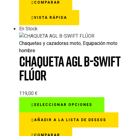
COMPARAR
VISTA RÁPIDA
En Stock
Chaquetas y cazadoras moto
,
Equipación moto
hombre
CHAQUETA AGL B-SWIFT
FLÚOR
119,00
€
Este
SELECCIONAR OPCIONES
producto
tiene
AÑADIR A LA LISTA DE DESEOS
múltiples
variantes.
COMPARAR