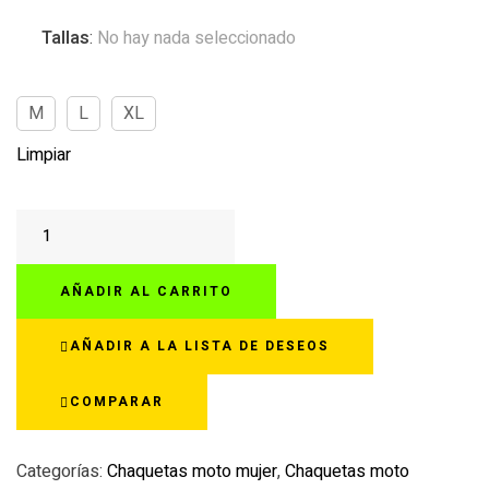
Tallas
:
No hay nada seleccionado
M
L
XL
Limpiar
B-
SWIFT
ADVENTURE
AÑADIR AL CARRITO
II
cantidad
AÑADIR A LA LISTA DE DESEOS
COMPARAR
Categorías:
Chaquetas moto mujer
,
Chaquetas moto