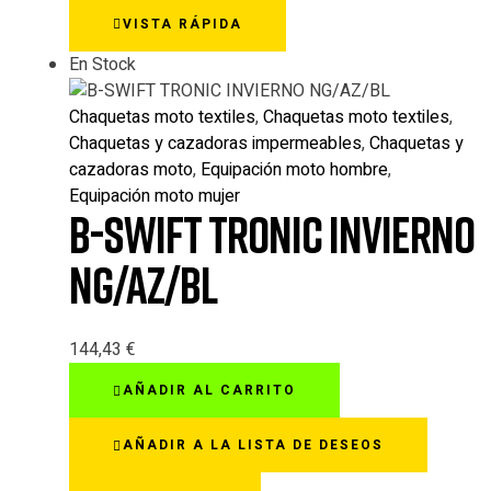
opciones
VISTA RÁPIDA
se
pueden
En Stock
elegir
en
Chaquetas moto textiles
,
Chaquetas moto textiles
,
la
Chaquetas y cazadoras impermeables
,
Chaquetas y
página
cazadoras moto
,
Equipación moto hombre
,
de
Equipación moto mujer
producto
B-SWIFT TRONIC INVIERNO
NG/AZ/BL
144,43
€
AÑADIR AL CARRITO
AÑADIR A LA LISTA DE DESEOS