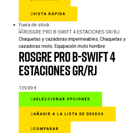
Las
opciones
VISTA RÁPIDA
se
pueden
Fuera de stock
elegir
en
Chaquetas y cazadoras impermeables
,
Chaquetas y
la
cazadoras moto
,
Equipación moto hombre
página
ROSGRE PRO B-SWIFT 4
de
producto
ESTACIONES GR/RJ
139,99
€
Este
SELECCIONAR OPCIONES
producto
tiene
AÑADIR A LA LISTA DE DESEOS
múltiples
variantes.
COMPARAR
Las