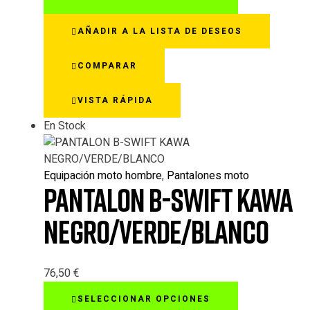
producto
tiene
AÑADIR A LA LISTA DE DESEOS
múltiples
variantes.
COMPARAR
Las
opciones
VISTA RÁPIDA
se
pueden
En Stock
elegir
en
la
Equipación moto hombre
,
Pantalones moto
página
PANTALON B-SWIFT KAWA
de
producto
NEGRO/VERDE/BLANCO
76,50
€
Este
SELECCIONAR OPCIONES
producto