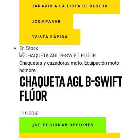
tiene
AÑADIR A LA LISTA DE DESEOS
múltiples
variantes.
COMPARAR
Las
opciones
VISTA RÁPIDA
se
pueden
En Stock
elegir
en
Chaquetas y cazadoras moto
,
Equipación moto
la
hombre
página
CHAQUETA AGL B-SWIFT
de
producto
FLÚOR
119,00
€
Este
SELECCIONAR OPCIONES
producto
tiene