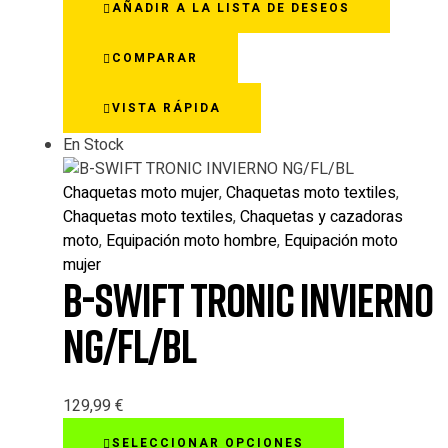
AÑADIR A LA LISTA DE DESEOS
múltiples
variantes.
COMPARAR
Las
opciones
VISTA RÁPIDA
se
pueden
En Stock
elegir
en
Chaquetas moto mujer
,
Chaquetas moto textiles
,
la
Chaquetas moto textiles
,
Chaquetas y cazadoras
página
moto
,
Equipación moto hombre
,
Equipación moto
de
mujer
producto
B-SWIFT TRONIC INVIERNO
NG/FL/BL
129,99
€
Este
SELECCIONAR OPCIONES