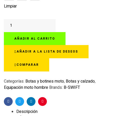
Limpiar
BOTAS
ZEXNO
B-
AÑADIR AL CARRITO
SWIFT
cantidad
AÑADIR A LA LISTA DE DESEOS
COMPARAR
Categorías:
Botas y botines moto
,
Botas y calzado
,
Equipación moto hombre
Brands:
B-SWIFT
Facebook
Twitter
Linkedin
Pinterest
Descripción