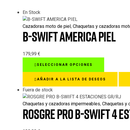
En Stock
Cazadoras moto de piel
,
Chaquetas y cazadoras mot
B-SWIFT AMERICA PIEL
179,99
€
Este
SELECCIONAR OPCIONES
producto
tiene
AÑADIR A LA LISTA DE DESEOS
múltiples
variantes.
Fuera de stock
Las
opciones
Chaquetas y cazadoras impermeables
,
Chaquetas y 
ROSGRE PRO B-SWIFT 4 ES
se
pueden
elegir