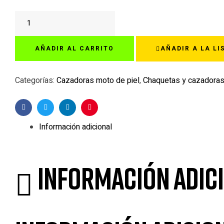
CHAQUETA
B-
SWIFT
AÑADIR AL CARRITO
AÑADIR A LA LI
CORNY
PIEL
cantidad
Categorías:
Cazadoras moto de piel
,
Chaquetas y cazadora
Facebook
Twitter
Linkedin
Pinterest
Información adicional
Información adic