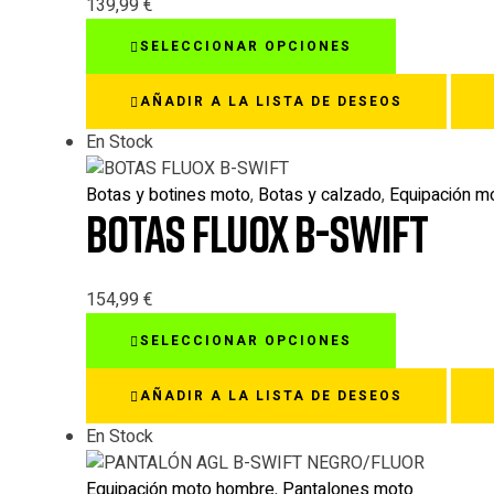
en
139,99
€
la
Este
SELECCIONAR OPCIONES
página
producto
de
tiene
AÑADIR A LA LISTA DE DESEOS
producto
múltiples
variantes.
En Stock
Las
opciones
Botas y botines moto
,
Botas y calzado
,
Equipación m
BOTAS FLUOX B-SWIFT
se
pueden
elegir
en
154,99
€
la
Este
SELECCIONAR OPCIONES
página
producto
de
tiene
AÑADIR A LA LISTA DE DESEOS
producto
múltiples
variantes.
En Stock
Las
opciones
Equipación moto hombre
,
Pantalones moto