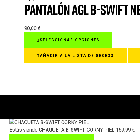
PANTALÓN AGL B-SWIFT N
se
pueden
elegir
en
90,00
€
la
Este
SELECCIONAR OPCIONES
página
producto
de
tiene
AÑADIR A LA LISTA DE DESEOS
producto
múltiples
variantes.
Las
opciones
se
pueden
elegir
en
la
página
Estás viendo
CHAQUETA B-SWIFT CORNY PIEL
169,99
€
de