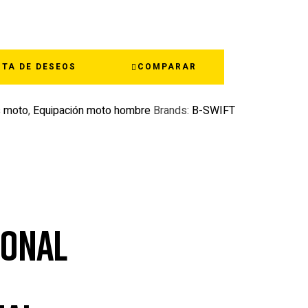
STA DE DESEOS
COMPARAR
s moto
,
Equipación moto hombre
Brands:
B-SWIFT
ional