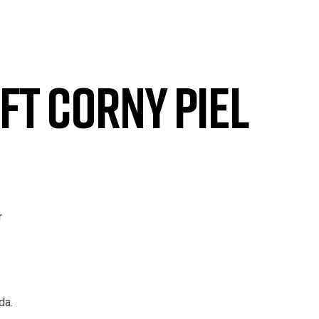
FT CORNY PIEL
r
da.