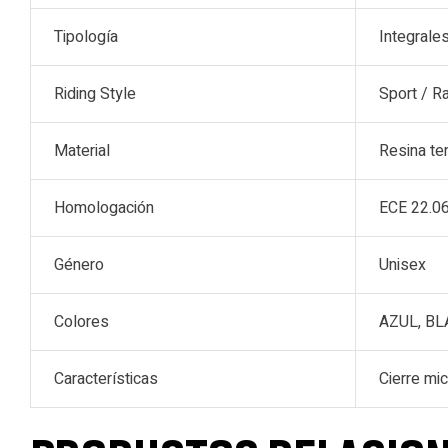
Tipología
Integrale
Riding Style
Sport / R
Material
Resina te
Homologación
ECE 22.0
Género
Unisex
Colores
AZUL, B
Características
Cierre mic