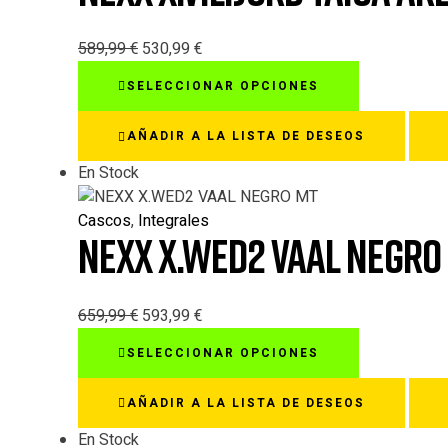
elegir
en
589,99
€
530,99
€
la
Este
SELECCIONAR OPCIONES
página
producto
de
tiene
AÑADIR A LA LISTA DE DESEOS
producto
múltiples
variantes.
En Stock
Las
opciones
Cascos
,
Integrales
NEXX X.WED2 VAAL NEGRO
se
pueden
elegir
en
659,99
€
593,99
€
la
Este
SELECCIONAR OPCIONES
página
producto
de
tiene
AÑADIR A LA LISTA DE DESEOS
producto
múltiples
variantes.
En Stock