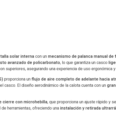
talla solar interna
con un
mecanismo de palanca manual de f
to avanzado de policarbonato
, lo que garantiza un casco
lig
on superiores, asegurando una experiencia de uso ergonómica 
S)
proporciona un
flujo de aire completo de adelante hacia at
l casco. El diseño aerodinámico de la calota cuenta con un
gran
 cierre con microhebilla
, que proporciona un ajuste rápido y 
d de herramientas, ofreciendo una
instalación y retirada ultrarr