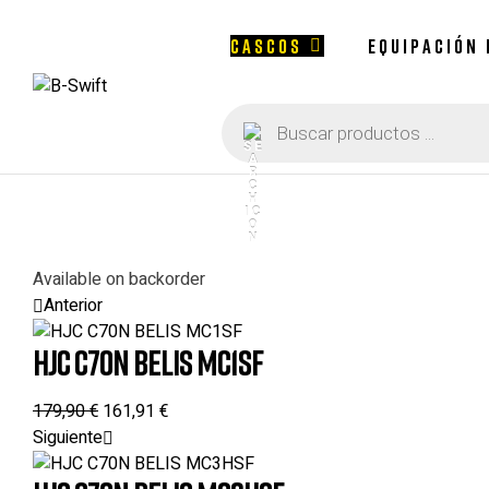
CASCOS
EQUIPACIÓN
Búsqueda
B-
de
productos
Swift
Available on backorder
Anterior
HJC C70N BELIS MC1SF
179,90
€
161,91
€
Siguiente