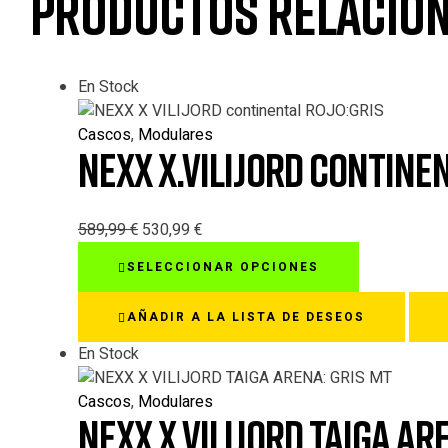
Productos relacio
En Stock
Cascos
,
Modulares
NEXX X.VILIJORD CONTINE
589,99
€
530,99
€
Este
SELECCIONAR OPCIONES
producto
tiene
AÑADIR A LA LISTA DE DESEOS
múltiples
variantes.
En Stock
Las
opciones
Cascos
,
Modulares
NEXX X.VILIJORD TAIGA AR
se
pueden