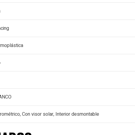
s
acing
rmoplástica
6
LANCO
rométrico, Con visor solar, Interior desmontable