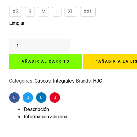
XS
S
M
L
XL
XXL
Limpiar
HJC
C70N
BELIS
AÑADIR AL CARRITO
AÑADIR A LA LI
MC21
cantidad
Categorías:
Cascos
,
Integrales
Brands:
HJC
Facebook
Twitter
Linkedin
Pinterest
Descripción
Información adicional