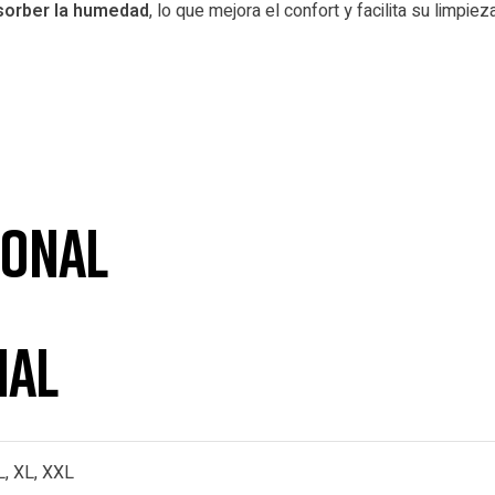
sorber la humedad
, lo que mejora el confort y facilita su limp
a
ional
nal
L, XL, XXL