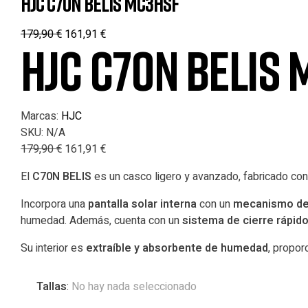
HJC C70N BELIS MC3HSF
179,90
€
161,91
€
HJC C70N BELIS 
Marcas:
HJC
SKU:
N/A
179,90
€
161,91
€
El
C70N BELIS
es un casco ligero y avanzado, fabricado con
Incorpora una
pantalla solar interna
con un
mecanismo de 
humedad. Además, cuenta con un
sistema de cierre rápid
Su interior es
extraíble y absorbente de humedad
, propor
Tallas
:
No hay nada seleccionado