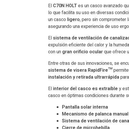
El
C70N HOLT
es un casco avanzado qu
lo que facilita su uso en diversas condic
un casco
ligero
, pero sin comprometer l
asegurando una experiencia de uso erg
El
sistema de ventilación de canaliz
expulsión eficiente del calor y la hume
con un
gran orificio ocular
que ofrece un
Entre otras de sus innovaciones, se enc
sistema de visera RapidFire™
permit
instalación y retirada ultrarrápida
para
El
interior del casco es extraíble
y est
casco en óptimas condiciones durante s
Pantalla solar interna
Mecanismo de palanca manual
Sistema de ventilación de can
Cierre de microhebilla