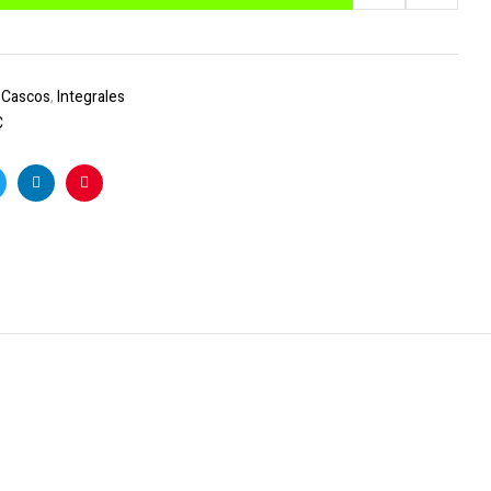
:
Cascos
,
Integrales
C
k
witter
Linkedin
Pinterest