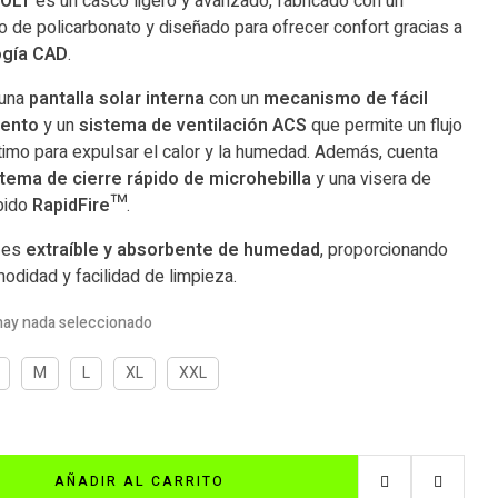
HOLT
es un casco ligero y avanzado, fabricado con un
de policarbonato y diseñado para ofrecer confort gracias a
ogía CAD
.
 una
pantalla solar interna
con un
mecanismo de fácil
iento
y un
sistema de ventilación ACS
que permite un flujo
timo para expulsar el calor y la humedad. Además, cuenta
tema de cierre rápido
de microhebilla
y una visera de
pido
RapidFire™
.
 es
extraíble y absorbente de humedad
, proporcionando
didad y facilidad de limpieza.
hay nada seleccionado
M
L
XL
XXL
AÑADIR AL CARRITO