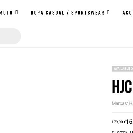
 MOTO
ROPA CASUAL / SPORTSWEAR
ACC
AVAILABLE 
HJC
Marcas:
H
16
179,90
€