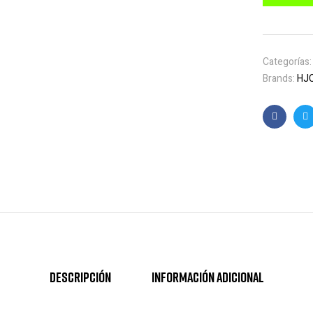
Categorías
Brands:
HJ
Faceboo
T
Descripción
Información adicional