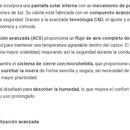
e incorpora una
pantalla solar interna
con un
mecanismo de pal
iones de luz. Su calota está fabricada con un
compuesto avanza
a seguridad. Gracias a la avanzada
tecnología CAD
, el ajuste y 
onómica y cómoda.
ación avanzada (ACS)
proporciona un
flujo de aire completo de
dad para mantener una temperatura agradable dentro del casco. El
a mayor visibilidad, mejorando así la seguridad durante la condu
uentra el
sistema de cierre con microhebilla
, que proporciona 
e
sustituir la visera
de forma sencilla y segura, sin necesidad de
 mayor practicidad.
á diseñado para
absorber la humedad
, lo que mejora el confort
u uso prolongado.
alización avanzada