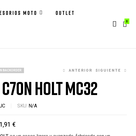
ESORIOS MOTO
OUTLET
0
ANTERIOR
SIGUIENTE
ON BACKORDER
 C70N HOLT MC32
161,91
161,91
€
€
179,90
179,90
€
€
JC
SKU:
N/A
1,91
€