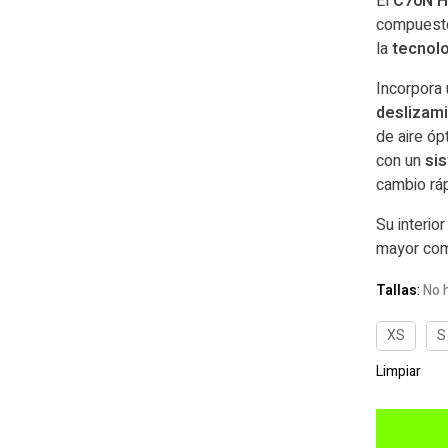
El
C70N 
compuesto 
la
tecnol
Incorpora
deslizam
de aire óp
con un
sis
cambio rá
Su interior
mayor como
Tallas
:
No 
XS
S
Limpiar