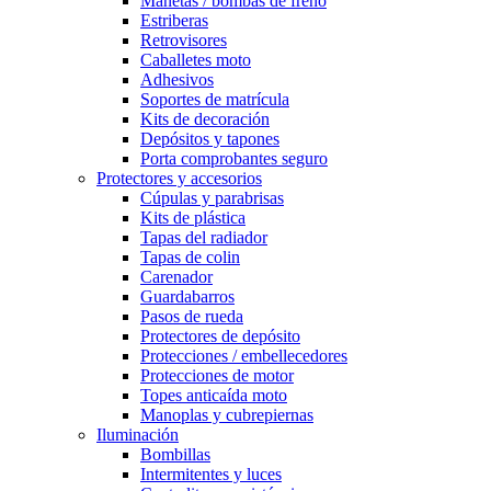
Manetas / bombas de freno
Estriberas
Retrovisores
Caballetes moto
Adhesivos
Soportes de matrícula
Kits de decoración
Depósitos y tapones
Porta comprobantes seguro
Protectores y accesorios
Cúpulas y parabrisas
Kits de plástica
Tapas del radiador
Tapas de colin
Carenador
Guardabarros
Pasos de rueda
Protectores de depósito
Protecciones / embellecedores
Protecciones de motor
Topes anticaída moto
Manoplas y cubrepiernas
Iluminación
Bombillas
Intermitentes y luces