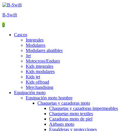
B-Swift
0
Menu
Cascos
Integrales
Modulares
Modulares abatibles
Jet
Motocross/Enduro
Kids integrales
Kids modulares
Kids jet
Kids offroad
Merchandising
Equipación moto
Equipación moto hombre
Chaquetas y cazadoras moto
Chaquetas y cazadoras impermeables
Chaquetas moto textiles
Cazadoras moto de piel
Airbags moto
Espalderas y protecciones