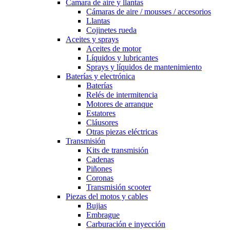
Camara de aire y llantas
Cámaras de aire / mousses / accesorios
Llantas
Cojinetes rueda
Aceites y sprays
Aceites de motor
Líquidos y lubricantes
Sprays y líquidos de mantenimiento
Baterías y electrónica
Baterías
Relés de intermitencia
Motores de arranque
Estatores
Cláusores
Otras piezas eléctricas
Transmisión
Kits de transmisión
Cadenas
Piñones
Coronas
Transmisión scooter
Piezas del motos y cables
Bujias
Embrague
Carburación e inyección