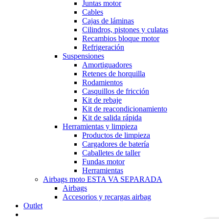
Juntas motor
Cables
Cajas de láminas
Cilindros, pistones y culatas
Recambios bloque motor
Refrigeración
Suspensiones
Amortiguadores
Retenes de horquilla
Rodamientos
Casquillos de fricción
Kit de rebaje
Kit de reacondicionamiento
Kit de salida rápida
Herramientas y limpieza
Productos de limpieza
Cargadores de batería
Caballetes de taller
Fundas motor
Herramientas
Airbags moto ESTA VA SEPARADA
Airbags
Accesorios y recargas airbag
Outlet