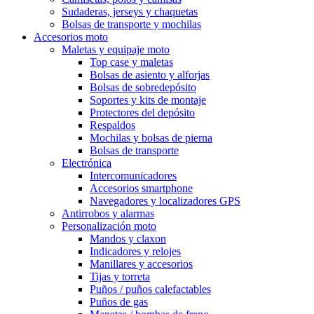
Sudaderas, jerseys y chaquetas
Bolsas de transporte y mochilas
Accesorios moto
Maletas y equipaje moto
Top case y maletas
Bolsas de asiento y alforjas
Bolsas de sobredepósito
Soportes y kits de montaje
Protectores del depósito
Respaldos
Mochilas y bolsas de pierna
Bolsas de transporte
Electrónica
Intercomunicadores
Accesorios smartphone
Navegadores y localizadores GPS
Antirrobos y alarmas
Personalización moto
Mandos y claxon
Indicadores y relojes
Manillares y accesorios
Tijas y torreta
Puños / puños calefactables
Puños de gas