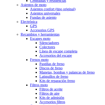
Centralitas y resisténcias
Asientos de moto
Asientos confort (tipo original)
Asientos universales
Fundas de asiento
Electrónica
GPS
Accesorios GPS
Recambios y herramientas
Escapes moto
Silenciadores
Colectores
Línea de escape completa
Accesorios del escape
Frenos moto
Pastillas de freno
Discos de freno
Manetas, bombas y palancas de freno
Latiguillos de freno
Kits de reparación freno
Filtros moto
Filtros de aceite
Filtros de aire
Kits de admisión
Accesorios filtros