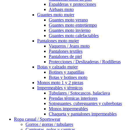
Espalderas y protecciones
Airbags moto
Guantes moto mujer
Guantes moto verano
Guantes moto entretiempo
Guantes moto invierno
Guantes moto calefactables
Pantalones moto mujer
Vaqueros / Jeans moto
Pantalones textiles
Pantalones de piel
Protecciones / Deslizaderas / Rodilleras
Botas y calzado mujer
Botines y zapatillas
Botas y botines moto
Monos moto 1 y 2 piezas
Impermeables y térmicos
Tubulares / Sotocascos, balaclava
Prendas térmicas interiores
Sotoguantes, cubreguantes y cubrebotas
Monos impermeables
Chaqueta y pantalones impermeables
Ropa casual / Sportswear
Gorros / gorras / tubulares
Camisetas, polos y camisas