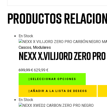
Productos relacio
En Stock
Cascos
,
Modulares
NEXX X.VILIJORD ZERO P
699,99
€
629,99
€
Este
SELECCIONAR OPCIONES
producto
tiene
AÑADIR A LA LISTA DE DESEOS
múltiples
variantes.
En Stock
Las