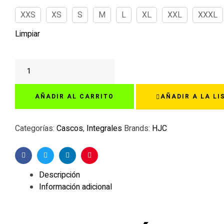
XXS
XS
S
M
L
XL
XXL
XXXL
Limpiar
HJC
RPHA
71
AÑADIR AL CARRITO
AÑADIR A LA LI
HAPEL
NEGRO/DORADO
cantidad
Categorías:
Cascos
,
Integrales
Brands:
HJC
Facebook
Twitter
Linkedin
Pinterest
Descripción
Información adicional