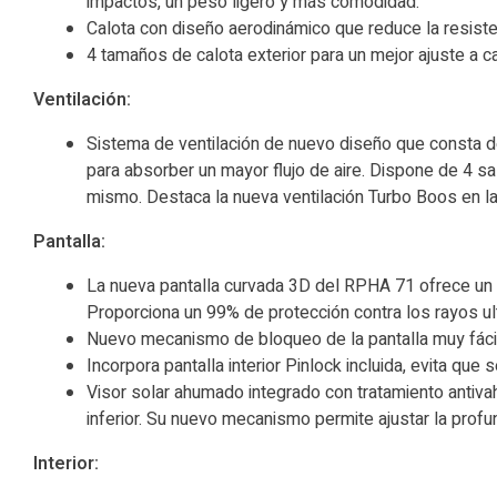
impactos, un peso ligero y más comodidad.
Calota con diseño aerodinámico que reduce la resistenc
4 tamaños de calota exterior para un mejor ajuste a ca
Ventilación:
Sistema de ventilación de nuevo diseño que consta de 
para absorber un mayor flujo de aire. Dispone de 4 sal
mismo. Destaca la nueva ventilación Turbo Boos en l
Pantalla:
La nueva pantalla curvada 3D del RPHA 71 ofrece un ex
Proporciona un 99% de protección contra los rayos ul
Nuevo mecanismo de bloqueo de la pantalla muy fácil
Incorpora pantalla interior Pinlock incluida, evita que 
Visor solar ahumado integrado con tratamiento antiva
inferior. Su nuevo mecanismo permite ajustar la profu
Interior: