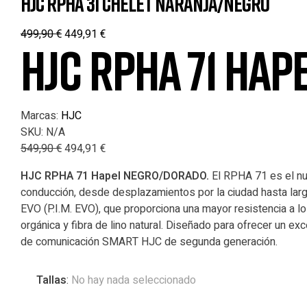
HJC RPHA 31 CHELET NARANJA/NEGRO
499,90
€
449,91
€
HJC RPHA 71 HA
Marcas:
HJC
SKU:
N/A
549,90
€
494,91
€
HJC RPHA 71 Hapel NEGRO/DORADO.
El RPHA 71 es el nu
conducción, desde desplazamientos por la ciudad hasta largo
EVO (P.I.M. EVO), que proporciona una mayor resistencia a los
orgánica y fibra de lino natural. Diseñado para ofrecer un ex
de comunicación SMART HJC de segunda generación.
Tallas
:
No hay nada seleccionado