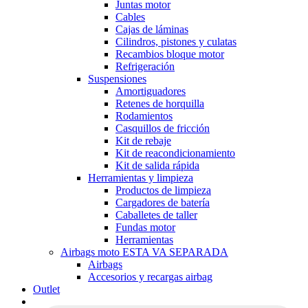
Juntas motor
Cables
Cajas de láminas
Cilindros, pistones y culatas
Recambios bloque motor
Refrigeración
Suspensiones
Amortiguadores
Retenes de horquilla
Rodamientos
Casquillos de fricción
Kit de rebaje
Kit de reacondicionamiento
Kit de salida rápida
Herramientas y limpieza
Productos de limpieza
Cargadores de batería
Caballetes de taller
Fundas motor
Herramientas
Airbags moto ESTA VA SEPARADA
Airbags
Accesorios y recargas airbag
Outlet