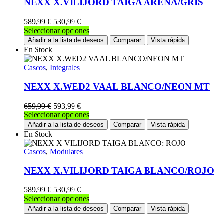
NEXX X.VILIJORD TAIGA ARENA/GRIS
se
pueden
589,99
€
530,99
€
elegir
Este
Seleccionar opciones
en
producto
Añadir a la lista de deseos
Comparar
Vista rápida
la
tiene
En Stock
página
múltiples
de
variantes.
Cascos
,
Integrales
producto
Las
opciones
NEXX X.WED2 VAAL BLANCO/NEON MT
se
pueden
659,99
€
593,99
€
elegir
Este
Seleccionar opciones
en
producto
Añadir a la lista de deseos
Comparar
Vista rápida
la
tiene
En Stock
página
múltiples
de
variantes.
Cascos
,
Modulares
producto
Las
opciones
NEXX X.VILIJORD TAIGA BLANCO/ROJO
se
pueden
589,99
€
530,99
€
elegir
Este
Seleccionar opciones
en
producto
Añadir a la lista de deseos
Comparar
Vista rápida
la
tiene
página