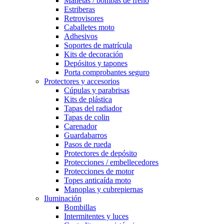
Manetas / bombas de freno
Estriberas
Retrovisores
Caballetes moto
Adhesivos
Soportes de matrícula
Kits de decoración
Depósitos y tapones
Porta comprobantes seguro
Protectores y accesorios
Cúpulas y parabrisas
Kits de plástica
Tapas del radiador
Tapas de colin
Carenador
Guardabarros
Pasos de rueda
Protectores de depósito
Protecciones / embellecedores
Protecciones de motor
Topes anticaída moto
Manoplas y cubrepiernas
Iluminación
Bombillas
Intermitentes y luces