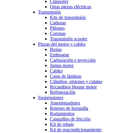
Cláusores
Otras piezas eléctricas
Transmisión
Kits de transmisión
Cadenas
Piñones
Coronas
Transmisión scooter
Piezas del motos y cables
Bujias
Embrague
Carburación e inyección
Juntas motor
Cables
Cajas de láminas
Cilindros, pistones y culatas
Recambios bloque motor
Refrigeración
Suspensiones
Amortiguadores
Retenes de horquilla
Rodamientos
Casquillos de fricción
Kit de rebaje
Kit de reacondicionamiento