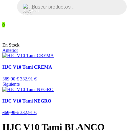
Búsqueda
de
productos
0
En Stock
Anterior
HJC V10 Tami CREMA
369,90
€
332,91
€
Siguiente
HJC V10 Tami NEGRO
369,90
€
332,91
€
HJC V10 Tami BLANCO