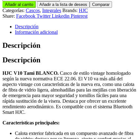
V10
Añadir al carrito
Añadir a la lista de deseos
Comparar
Tami
Categorías:
Cascos
,
Integrales
Brands:
HJC
BLANCO
Share:
Facebook
Twitter
Linkedin
Pinterest
cantidad
Descripción
Información adicional
Descripción
Descripción
HJC V10 Tami BLANCO.
Casco de estilo vintage homologado
según la nueva normativa ECE 22.06. El V10 va más allá del
aspecto vintage con características de la nueva era, como una calota
de fibra de vidrio ligera, almohadillas para las mejillas con liberación
de emergencia para mayor seguridad y tornillos fáciles para una
rápida sustitución de la visera. Destaca por ofrecer un excelente
rendimiento aerodinámico. Es compatible con el sistema Bluetooth
Smart HJC.
Características principales:
Calota exterior fabricada en un compuesto avanzado de fibra
de vidrio; destaca por su ligereza, ajuste y confort gracias al