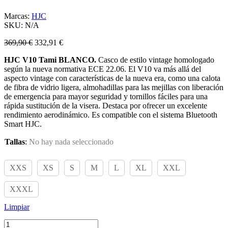
Marcas:
HJC
SKU:
N/A
369,90
€
332,91
€
HJC V10 Tami BLANCO.
Casco de estilo vintage homologado
según la nueva normativa ECE 22.06. El V10 va más allá del
aspecto vintage con características de la nueva era, como una calota
de fibra de vidrio ligera, almohadillas para las mejillas con liberación
de emergencia para mayor seguridad y tornillos fáciles para una
rápida sustitución de la visera. Destaca por ofrecer un excelente
rendimiento aerodinámico. Es compatible con el sistema Bluetooth
Smart HJC.
Tallas
:
No hay nada seleccionado
XXS
XS
S
M
L
XL
XXL
XXXL
Limpiar
HJC