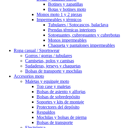
Botines y zapatillas
Botas y botines moto
Monos moto 1 y 2 piezas
Impermeables y térmicos
Tubulares / Sotocascos, balaclava
Prendas térmicas interiores
Sotoguantes, cubreguantes y cubrebotas
Monos impermeables
Chaqueta y pantalones impermeables
Ropa casual / Sportswear
Gorros / gorras / tubulares
Camisetas, polos y camisas
Sudaderas, jerseys y chaquetas
Bolsas de transporte y mochilas
Accesorios moto
Maletas y equipaje moto
Top case y maletas
Bolsas de asiento y alforjas
Bolsas de sobredepósito
Soportes y kits de montaje
Protectores del depósito
Respaldos
Mochilas y bolsas de pierna
Bolsas de transporte
Electrónica