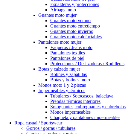
Espalderas y protecciones
Airbags moto
Guantes moto mujer
Guantes moto verano
Guantes moto entretiempo
Guantes moto invierno
Guantes moto calefactables
Pantalones moto mujer
Vaqueros / Jeans moto
Pantalones textiles
Pantalones de piel
Protecciones / Deslizaderas / Rodilleras
Botas y calzado mujer
Botines y zapatillas
Botas y botines moto
Monos moto 1 y 2 piezas
Impermeables y térmicos
Tubulares / Sotocascos, balaclava
Prendas térmicas interiores
Sotoguantes, cubreguantes y cubrebotas
Monos impermeables
Chaqueta y pantalones impermeables
Ropa casual / Sportswear
Gorros / gorras / tubulares
Camisetas, polos y camisas