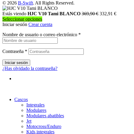
múltiples
© 2026
B-Swift
. All Rights Reserved.
de
variantes.
producto
Las
Estás viendo
HJC V10 Tami BLANCO
369,90
€
332,91
€
opciones
Seleccionar opciones
se
Iniciar sesión
Crear cuenta
pueden
Nombre de usuario o correo electrónico
elegir
*
en
la
página
Contraseña
*
de
producto
Iniciar sesión
¿Has olvidado la contraseña?
Cascos
Integrales
Modulares
Modulares abatibles
Jet
Motocross/Enduro
Kids integrales