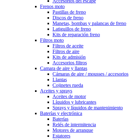
Accesorios del escape
Frenos moto
Pastillas de freno
Discos de freno
Manetas, bombas y palancas de freno
Latiguillos de freno
Kits de reparación freno
Filtros moto
Filtros de aceite
Filtros de aire
Kits de admisión
Accesorios filtros
Camara de aire y llantas
Cámaras de aire / mousses / accesorios
Llantas
Cojinetes rueda
Aceites y sprays
Aceites de motor
Líquidos y lubricantes
Sprays y líquidos de mantenimiento
Baterías y electrónica
Baterías
Relés de intermitencia
Motores de arranque
Estatores