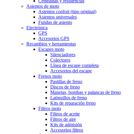
Centralitas y resisténcias
Asientos de moto
Asientos confort (tipo original)
Asientos universales
Fundas de asiento
Electrónica
GPS
Accesorios GPS
Recambios y herramientas
Escapes moto
Silenciadores
Colectores
Línea de escape completa
Accesorios del escape
Frenos moto
Pastillas de freno
Discos de freno
Manetas, bombas y palancas de freno
Latiguillos de freno
Kits de reparación freno
Filtros moto
Filtros de aceite
Filtros de aire
Kits de admisión
Accesorios filtros