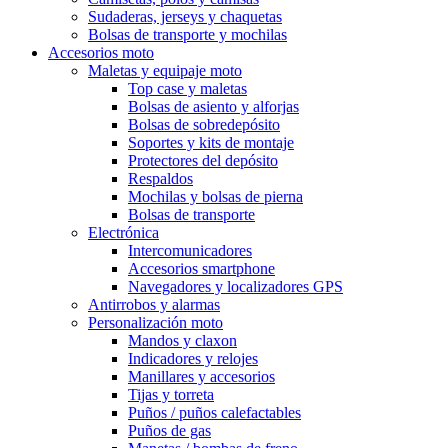
Sudaderas, jerseys y chaquetas
Bolsas de transporte y mochilas
Accesorios moto
Maletas y equipaje moto
Top case y maletas
Bolsas de asiento y alforjas
Bolsas de sobredepósito
Soportes y kits de montaje
Protectores del depósito
Respaldos
Mochilas y bolsas de pierna
Bolsas de transporte
Electrónica
Intercomunicadores
Accesorios smartphone
Navegadores y localizadores GPS
Antirrobos y alarmas
Personalización moto
Mandos y claxon
Indicadores y relojes
Manillares y accesorios
Tijas y torreta
Puños / puños calefactables
Puños de gas