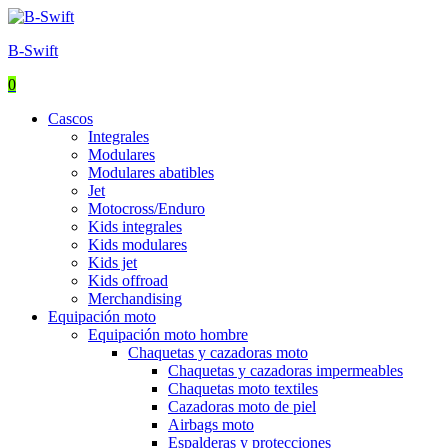
B-Swift
0
Menu
Cascos
Integrales
Modulares
Modulares abatibles
Jet
Motocross/Enduro
Kids integrales
Kids modulares
Kids jet
Kids offroad
Merchandising
Equipación moto
Equipación moto hombre
Chaquetas y cazadoras moto
Chaquetas y cazadoras impermeables
Chaquetas moto textiles
Cazadoras moto de piel
Airbags moto
Espalderas y protecciones