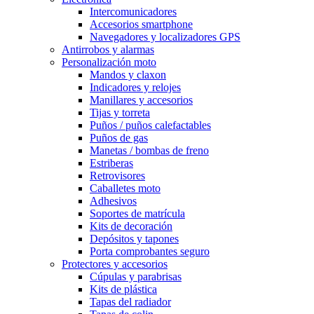
Intercomunicadores
Accesorios smartphone
Navegadores y localizadores GPS
Antirrobos y alarmas
Personalización moto
Mandos y claxon
Indicadores y relojes
Manillares y accesorios
Tijas y torreta
Puños / puños calefactables
Puños de gas
Manetas / bombas de freno
Estriberas
Retrovisores
Caballetes moto
Adhesivos
Soportes de matrícula
Kits de decoración
Depósitos y tapones
Porta comprobantes seguro
Protectores y accesorios
Cúpulas y parabrisas
Kits de plástica
Tapas del radiador