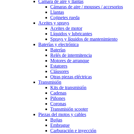
Camara de aire y llantas
Cámaras de aire / mousses / accesorios
Llantas
Cojinetes rueda
Aceites y sprays
Aceites de motor
Líquidos y lubricantes
Sprays y líquidos de mantenimiento
Baterías y electrónica
Baterías
Relés de intermitencia
Motores de arranque
Estatores
Cláusores
Otras piezas eléctricas
Transmisión
Kits de transmisión
Cadenas
Piñones
Coronas
Transmisión scooter
Piezas del motos y cables
Bujias
Embrague
Carburación e inyección