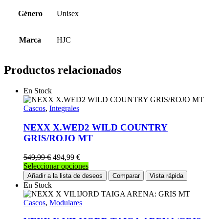
Género
Unisex
Marca
HJC
Productos relacionados
En Stock
Cascos
,
Integrales
NEXX X.WED2 WILD COUNTRY
GRIS/ROJO MT
549,99
€
494,99
€
Este
Seleccionar opciones
producto
Añadir a la lista de deseos
Comparar
Vista rápida
tiene
En Stock
múltiples
variantes.
Cascos
,
Modulares
Las
opciones