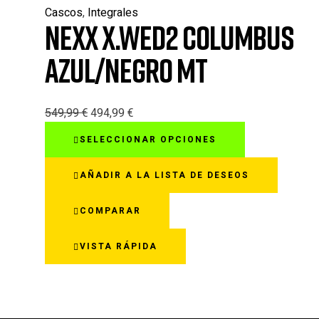
en
Cascos
,
Integrales
la
NEXX X.WED2 COLUMBUS
página
de
AZUL/NEGRO MT
producto
549,99
€
494,99
€
Este
SELECCIONAR OPCIONES
producto
tiene
AÑADIR A LA LISTA DE DESEOS
múltiples
variantes.
COMPARAR
Las
opciones
VISTA RÁPIDA
se
pueden
elegir
en
la