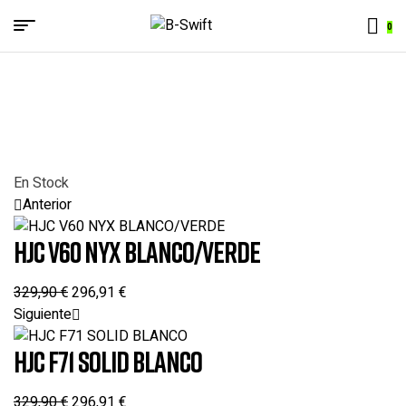
Menu
0
B-
Swift
En Stock
Anterior
HJC V60 NYX BLANCO/VERDE
329,90
€
296,91
€
Siguiente
HJC F71 SOLID BLANCO
329,90
€
296,91
€