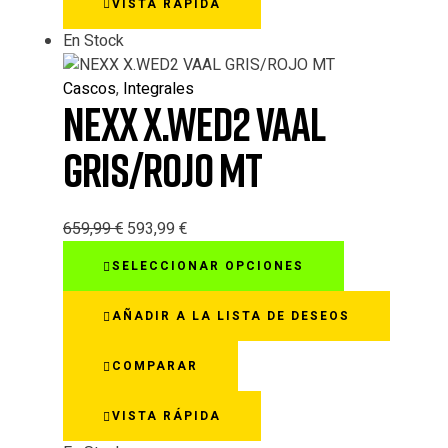
VISTA RÁPIDA
se
pueden
En Stock
elegir
en
Cascos
,
Integrales
la
NEXX X.WED2 VAAL
página
de
GRIS/ROJO MT
producto
659,99
€
593,99
€
Este
SELECCIONAR OPCIONES
producto
tiene
AÑADIR A LA LISTA DE DESEOS
múltiples
variantes.
COMPARAR
Las
opciones
VISTA RÁPIDA
se
pueden