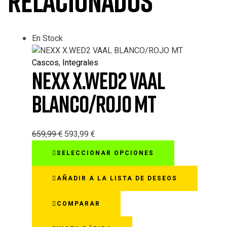
relacionados
En Stock
Cascos
,
Integrales
NEXX X.WED2 VAAL
BLANCO/ROJO MT
659,99
€
593,99
€
Este
SELECCIONAR OPCIONES
producto
tiene
AÑADIR A LA LISTA DE DESEOS
múltiples
variantes.
COMPARAR
Las
opciones