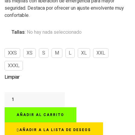
las mejillas con liberación de emergencia para mayor
seguridad. Destaca por ofrecer un ajuste envolvente muy
confortable.
Tallas
:
No hay nada seleccionado
XXS
XS
S
M
L
XL
XXL
XXXL
Limpiar
HJC
V60
NYX
AÑADIR AL CARRITO
AZUL/AMARILLO
cantidad
AÑADIR A LA LISTA DE DESEOS