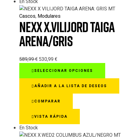
En Stock
elegir
en
Cascos
,
Modulares
la
NEXX X.VILIJORD TAIGA
página
de
ARENA/GRIS
producto
589,99
€
530,99
€
Este
SELECCIONAR OPCIONES
producto
tiene
AÑADIR A LA LISTA DE DESEOS
múltiples
variantes.
COMPARAR
Las
opciones
VISTA RÁPIDA
se
pueden
En Stock
elegir