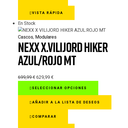
Las
opciones
VISTA RÁPIDA
se
pueden
En Stock
elegir
en
Cascos
,
Modulares
la
NEXX X.VILIJORD HIKER
página
de
AZUL/ROJO MT
producto
699,99
€
629,99
€
Este
SELECCIONAR OPCIONES
producto
tiene
AÑADIR A LA LISTA DE DESEOS
múltiples
variantes.
COMPARAR
Las
opciones