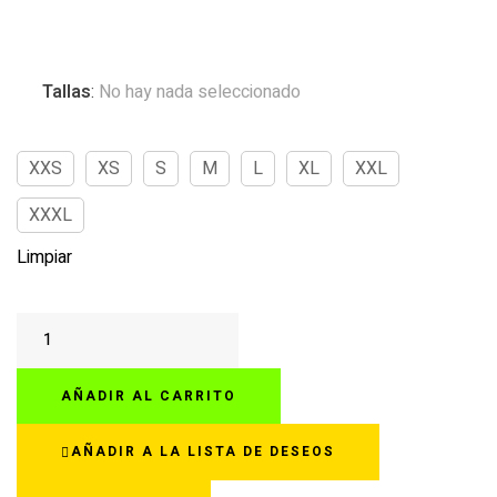
Tallas
:
No hay nada seleccionado
XXS
XS
S
M
L
XL
XXL
XXXL
Limpiar
NEXX
SX.60
ARTIZAN
AÑADIR AL CARRITO
CHAMPAGNE
cantidad
AÑADIR A LA LISTA DE DESEOS