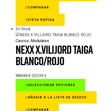
variantes.
COMPARAR
Las
opciones
VISTA RÁPIDA
se
pueden
En Stock
elegir
en
Cascos
,
Modulares
la
NEXX X.VILIJORD TAIGA
página
de
BLANCO/ROJO
producto
589,99
€
530,99
€
Este
SELECCIONAR OPCIONES
producto
tiene
AÑADIR A LA LISTA DE DESEOS
múltiples
variantes.
COMPARAR