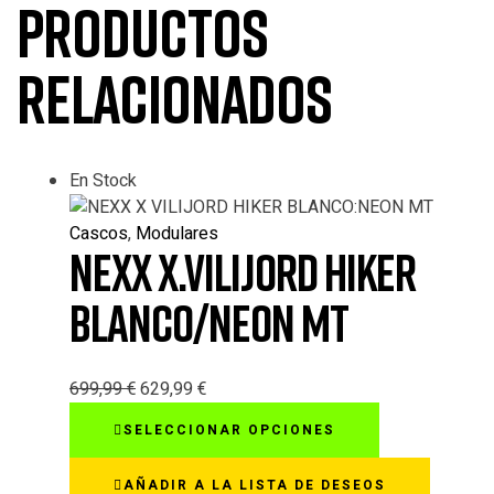
Productos
relacionados
En Stock
Cascos
,
Modulares
NEXX X.VILIJORD HIKER
BLANCO/NEON MT
699,99
€
629,99
€
Este
SELECCIONAR OPCIONES
producto
tiene
AÑADIR A LA LISTA DE DESEOS
múltiples