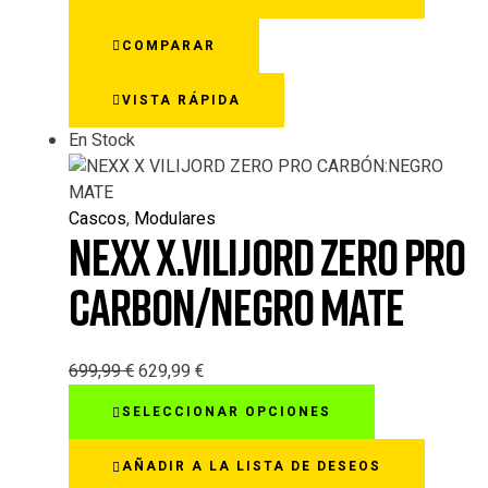
variantes.
COMPARAR
Las
opciones
VISTA RÁPIDA
se
pueden
En Stock
elegir
en
la
Cascos
,
Modulares
página
NEXX X.VILIJORD ZERO PRO
de
producto
CARBON/NEGRO MATE
699,99
€
629,99
€
Este
SELECCIONAR OPCIONES
producto
tiene
AÑADIR A LA LISTA DE DESEOS
múltiples