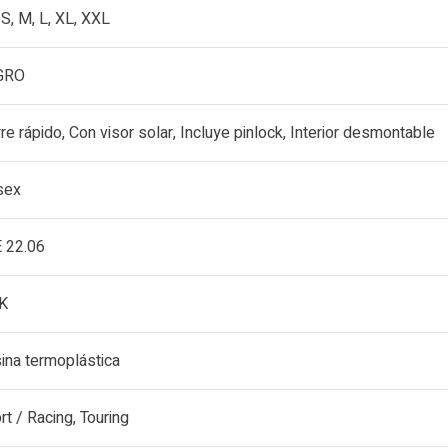
 S, M, L, XL, XXL
GRO
rre rápido, Con visor solar, Incluye pinlock, Interior desmontable
sex
 22.06
K
ina termoplástica
rt / Racing, Touring