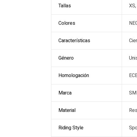
Tallas
XS,
Colores
NE
Características
Cie
Género
Uni
Homologación
ECE
Marca
SM
Material
Res
Riding Style
Spo