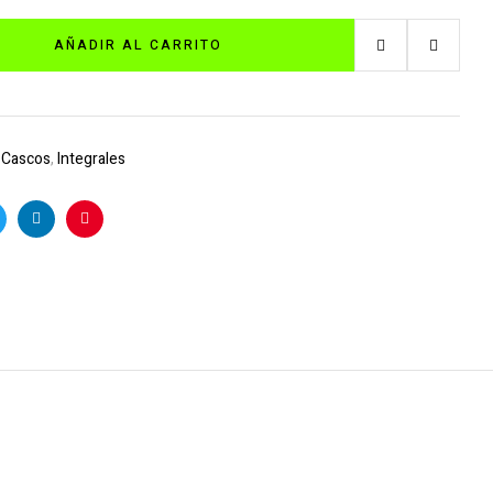
AÑADIR AL CARRITO
:
Cascos
,
Integrales
k
witter
Linkedin
Pinterest