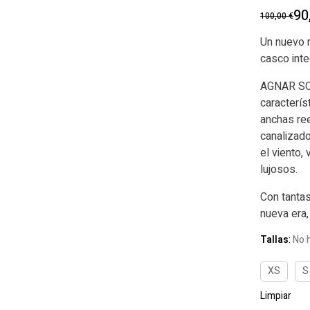
90
100,00
€
Un nuevo r
casco int
AGNAR SOL
caracterís
anchas re
canalizado
el viento,
lujosos.
Con tantas
nueva era, 
Tallas
:
No 
XS
S
Limpiar