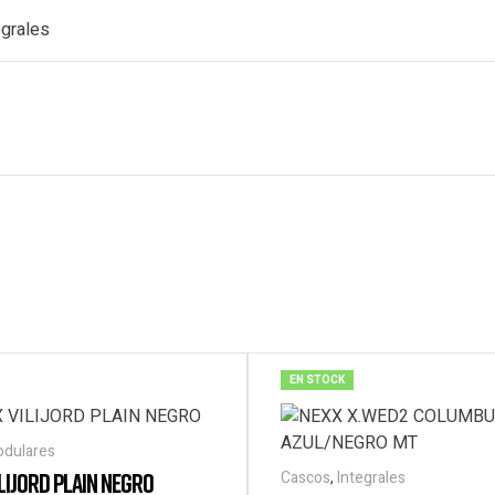
egrales
s
EN STOCK
dulares
ILIJORD PLAIN NEGRO
Cascos
,
Integrales