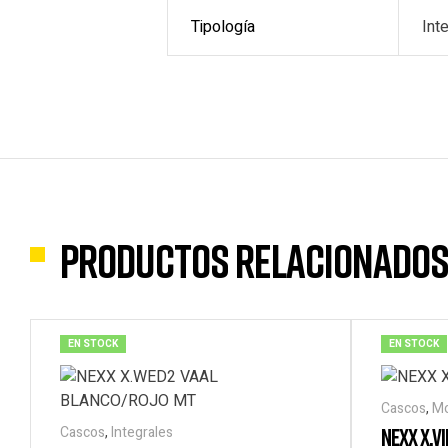
Tipología
Int
Productos relacionado
EN STOCK
EN STOCK
Cascos
,
Mo
Cascos
,
Integrales
NEXX X.V