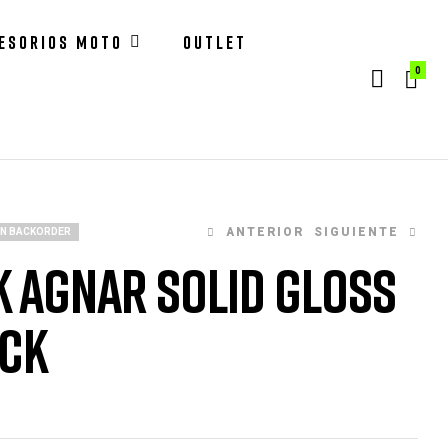
ESORIOS MOTO
OUTLET
0
ANTERIOR
SIGUIENTE
ON BACKORDER
 AGNAR SOLID GLOSS
CK
90,00
€
100,00
€
90,00
€
100,00
€