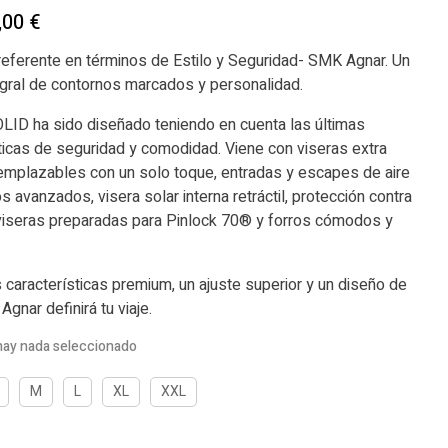
,00
€
eferente en términos de Estilo y Seguridad- SMK Agnar. Un
egral de contornos marcados y personalidad.
ID ha sido diseñado teniendo en cuenta las últimas
ticas de seguridad y comodidad. Viene con viseras extra
emplazables con un solo toque, entradas y escapes de aire
s avanzados, visera solar interna retráctil, protección contra
 viseras preparadas para Pinlock 70® y forros cómodos y
 características premium, un ajuste superior y un diseño de
Agnar definirá tu viaje.
hay nada seleccionado
M
L
XL
XXL