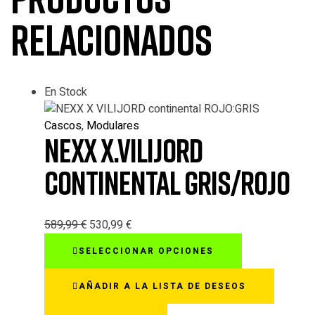
relacionados
En Stock
Cascos
,
Modulares
NEXX X.VILIJORD
CONTINENTAL GRIS/ROJO
589,99
€
530,99
€
Este
SELECCIONAR OPCIONES
producto
tiene
AÑADIR A LA LISTA DE DESEOS
múltiples
variantes.