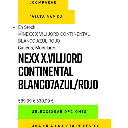
COMPARAR
Las
opciones
VISTA RÁPIDA
se
pueden
En Stock
elegir
en
la
Cascos
,
Modulares
página
NEXX X.VILIJORD
de
producto
CONTINENTAL
BLANCO7AZUL/ROJO
589,99
€
530,99
€
Este
SELECCIONAR OPCIONES
producto
tiene
AÑADIR A LA LISTA DE DESEOS