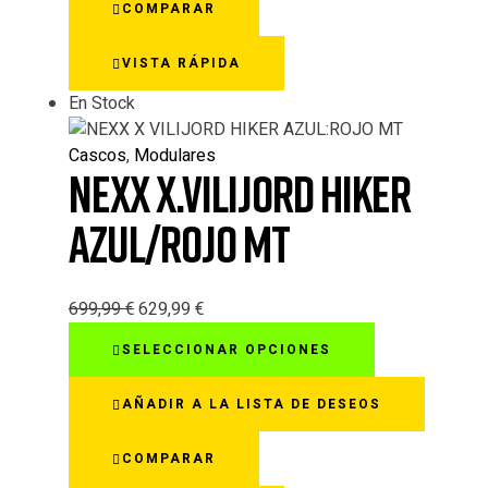
COMPARAR
Las
opciones
VISTA RÁPIDA
se
pueden
En Stock
elegir
en
Cascos
,
Modulares
la
NEXX X.VILIJORD HIKER
página
de
AZUL/ROJO MT
producto
699,99
€
629,99
€
Este
SELECCIONAR OPCIONES
producto
tiene
AÑADIR A LA LISTA DE DESEOS
múltiples
variantes.
COMPARAR
Las