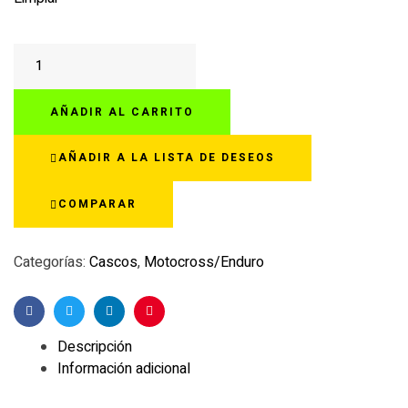
UFO
HE173
MOTOCROSS
AÑADIR AL CARRITO
INTREPID
GRIS/AMARILLO
AÑADIR A LA LISTA DE DESEOS
NEÓN
BRILLANTE
COMPARAR
cantidad
Categorías:
Cascos
,
Motocross/Enduro
Facebook
Twitter
Linkedin
Pinterest
Descripción
Información adicional