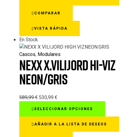
múltiples
variantes.
COMPARAR
Las
opciones
VISTA RÁPIDA
se
pueden
En Stock
elegir
en
Cascos
,
Modulares
la
NEXX X.VILIJORD HI-VIZ
página
de
NEON/GRIS
producto
589,99
€
530,99
€
Este
SELECCIONAR OPCIONES
producto
tiene
AÑADIR A LA LISTA DE DESEOS
múltiples
variantes.