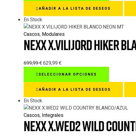
de
tiene
AÑADIR A LA LISTA DE DESEOS
producto
múltiples
variantes.
En Stock
Las
opciones
Cascos
,
Modulares
NEXX X.VILIJORD HIKER B
se
pueden
elegir
en
699,99
€
629,99
€
la
Este
SELECCIONAR OPCIONES
página
producto
de
tiene
AÑADIR A LA LISTA DE DESEOS
producto
múltiples
variantes.
En Stock
Las
opciones
Cascos
,
Integrales
NEXX X.WED2 WILD COUNT
se
pueden
elegir