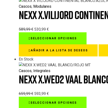
Cascos
,
Modulares
NEXX X.VILIJORD CONTIN
589,99
€
530,99
€
Este
SELECCIONAR OPCIONES
producto
tiene
AÑADIR A LA LISTA DE DESEOS
múltiples
variantes.
En Stock
Las
opciones
Cascos
,
Integrales
NEXX X.WED2 VAAL BLANC
se
pueden
elegir
en
659,99
€
593,99
€
la
Este
SELECCIONAR OPCIONES
página
producto