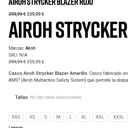
AIROH STRYCKER BLAZER ROJO
399,99
€
359,99
€
AIROH STRYCKER
Marcas:
Airoh
SKU:
N/A
399,99
€
359,99
€
Casco Airoh Strycker Blazer
Amarillo.
Casco fabricado en u
2
AMS
(Airoh Multiaction Safety Sistem) que permite la disi
Tallas
:
No hay nada seleccionado
XXS
XS
S
M
L
XL
XXL
XXXL