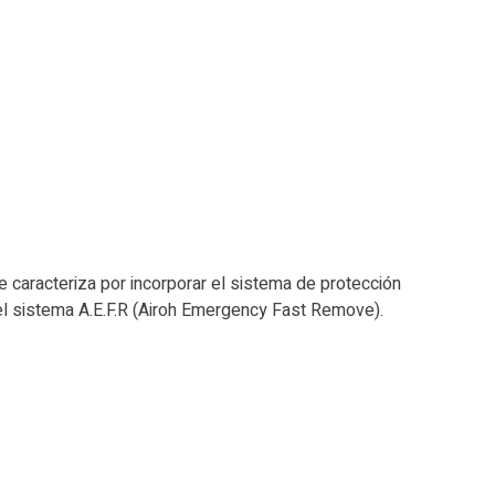
O
e caracteriza por incorporar el sistema de protección
del sistema A.E.F.R (Airoh Emergency Fast Remove).