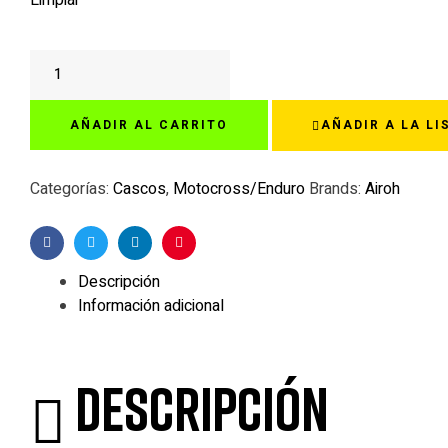
Limpiar
AIROH
STRYCKER
BLAZER
AÑADIR AL CARRITO
AÑADIR A LA LI
AMARILLO
cantidad
Categorías:
Cascos
,
Motocross/Enduro
Brands:
Airoh
Facebook
Twitter
Linkedin
Pinterest
Descripción
Información adicional
Descripción