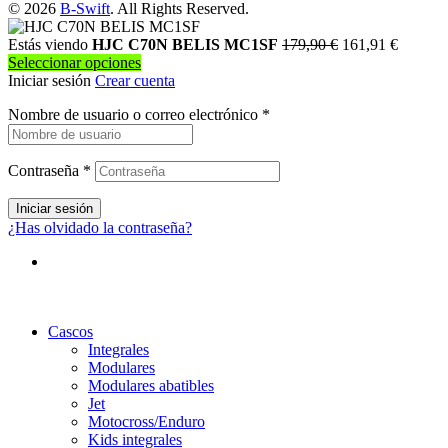
múltiples
© 2026
B-Swift
. All Rights Reserved.
de
variantes.
producto
Las
Estás viendo
HJC C70N BELIS MC1SF
179,90
€
161,91
€
opciones
Seleccionar opciones
se
Iniciar sesión
Crear cuenta
pueden
Nombre de usuario o correo electrónico
elegir
*
en
la
página
Contraseña
*
de
producto
Iniciar sesión
¿Has olvidado la contraseña?
Cascos
Integrales
Modulares
Modulares abatibles
Jet
Motocross/Enduro
Kids integrales