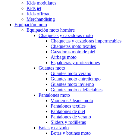
Kids modulares
Kids jet
Kids offroad
Merchandising
Equipación moto
Equipación moto hombre
Chaquetas y cazadoras moto
Chaquetas y cazadoras impermeables
Chaquetas moto textiles
Cazadoras moto de piel
Airbags moto
Espalderas y protecciones
Guantes moto
Guantes moto verano
Guantes moto entretiempo
Guantes moto invierno
Guantes moto calefactables
Pantalones moto
Vaqueros / Jeans moto
Pantalones textiles
Pantalones de piel
Pantalones de verano
Sliders y rodilleras
Botas y calzado
Botas y botines moto