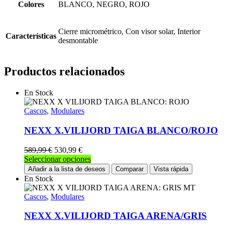
Colores
BLANCO, NEGRO, ROJO
Cierre micrométrico, Con visor solar, Interior
Características
desmontable
Productos relacionados
En Stock
Cascos
,
Modulares
NEXX X.VILIJORD TAIGA BLANCO/ROJO
589,99
€
530,99
€
Este
Seleccionar opciones
producto
Añadir a la lista de deseos
Comparar
Vista rápida
tiene
En Stock
múltiples
variantes.
Cascos
,
Modulares
Las
opciones
NEXX X.VILIJORD TAIGA ARENA/GRIS
se