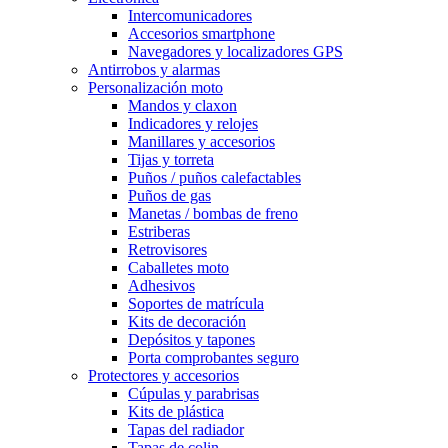
Intercomunicadores
Accesorios smartphone
Navegadores y localizadores GPS
Antirrobos y alarmas
Personalización moto
Mandos y claxon
Indicadores y relojes
Manillares y accesorios
Tijas y torreta
Puños / puños calefactables
Puños de gas
Manetas / bombas de freno
Estriberas
Retrovisores
Caballetes moto
Adhesivos
Soportes de matrícula
Kits de decoración
Depósitos y tapones
Porta comprobantes seguro
Protectores y accesorios
Cúpulas y parabrisas
Kits de plástica
Tapas del radiador
Tapas de colin