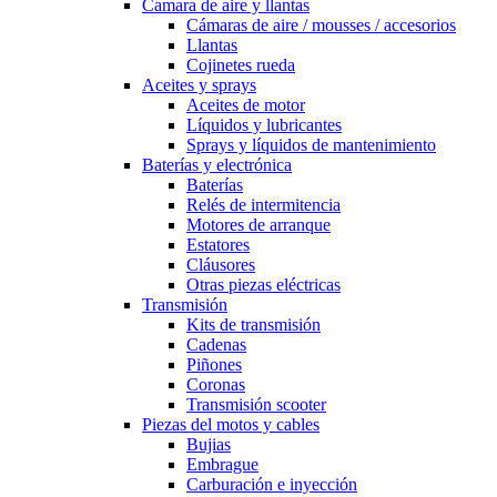
Camara de aire y llantas
Cámaras de aire / mousses / accesorios
Llantas
Cojinetes rueda
Aceites y sprays
Aceites de motor
Líquidos y lubricantes
Sprays y líquidos de mantenimiento
Baterías y electrónica
Baterías
Relés de intermitencia
Motores de arranque
Estatores
Cláusores
Otras piezas eléctricas
Transmisión
Kits de transmisión
Cadenas
Piñones
Coronas
Transmisión scooter
Piezas del motos y cables
Bujias
Embrague
Carburación e inyección