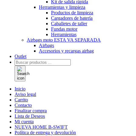
Kit de salida rápida
Herramientas y limpieza
Productos de limpieza
Cargadores de batería
Caballetes de taller
Fundas motor
Herramientas
Airbags moto ESTA VA SEPARADA
Airbags
Accesorios y recargas airbag
Outlet
Búsqueda
de
productos
Inicio
Aviso legal
Carrito
Contacto
Finalizar compra
Lista de Deseos
Mi cuenta
NUEVA HOME B-SWIFT
Política de entrega y devolución