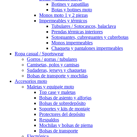
Botines y zapatillas
Botas y botines moto
Monos moto 1 y 2 piezas
Impermeables y térmicos
Tubulares / Sotocascos, balaclava
Prendas térmicas interiores
Sotoguantes, cubreguantes y cubrebotas
Monos impermeables
Chaqueta y pantalones impermeables
Ropa casual / Sportswear
Gorros / gorras / tubulares
Camisetas, polos y camisas
Sudaderas, jerseys y chaquetas
Bolsas de transporte y mochilas
Accesorios moto
Maletas y equipaje moto
Top case y maletas
Bolsas de asiento y alforjas
Bolsas de sobredepósito
Soportes y kits de montaje
Protectores del depósito
Respaldos
Mochilas y bolsas de pierna
Bolsas de transporte
Electrónica