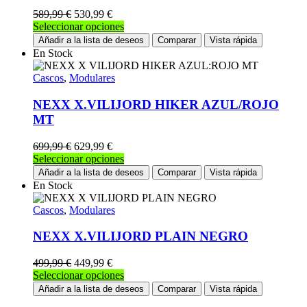
pueden
589,99
€
530,99
€
elegir
Este
Seleccionar opciones
en
producto
Añadir a la lista de deseos
Comparar
Vista rápida
la
tiene
En Stock
página
múltiples
de
variantes.
Cascos
,
Modulares
producto
Las
opciones
NEXX X.VILIJORD HIKER AZUL/ROJO
se
MT
pueden
elegir
699,99
€
629,99
€
en
Este
Seleccionar opciones
la
producto
Añadir a la lista de deseos
Comparar
Vista rápida
página
tiene
En Stock
de
múltiples
producto
variantes.
Cascos
,
Modulares
Las
opciones
NEXX X.VILIJORD PLAIN NEGRO
se
pueden
499,99
€
449,99
€
elegir
Este
Seleccionar opciones
en
producto
Añadir a la lista de deseos
Comparar
Vista rápida
la
tiene
página