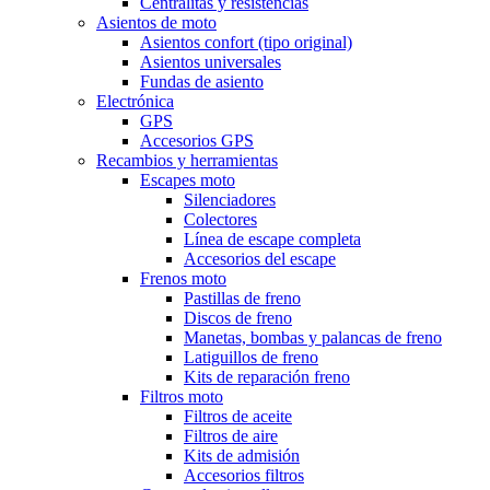
Centralitas y resisténcias
Asientos de moto
Asientos confort (tipo original)
Asientos universales
Fundas de asiento
Electrónica
GPS
Accesorios GPS
Recambios y herramientas
Escapes moto
Silenciadores
Colectores
Línea de escape completa
Accesorios del escape
Frenos moto
Pastillas de freno
Discos de freno
Manetas, bombas y palancas de freno
Latiguillos de freno
Kits de reparación freno
Filtros moto
Filtros de aceite
Filtros de aire
Kits de admisión
Accesorios filtros