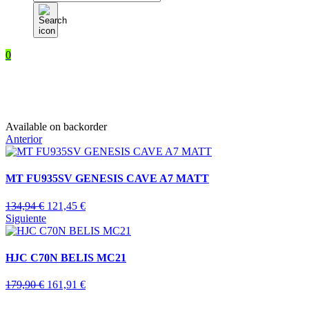
de
productos
0
Available on backorder
Anterior
MT FU935SV GENESIS CAVE A7 MATT
134,94
€
121,45
€
Siguiente
HJC C70N BELIS MC21
179,90
€
161,91
€