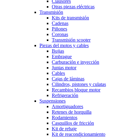
Cláusores
Otras piezas eléctricas
Transmisión
Kits de transmisión
Cadenas
Piñones
Coronas
Transmisión scooter
Piezas del motos y cables
Bujias
Embrague
Carburación e inyección
Juntas motor
Cables
Cajas de láminas
Cilindros, pistones y culatas
Recambios bloque motor
Refrigeración
Suspensiones
Amortiguadores
Retenes de horquilla
Rodamientos
Casquillos de fricción
Kit de rebaje
Kit de reacondicionamiento