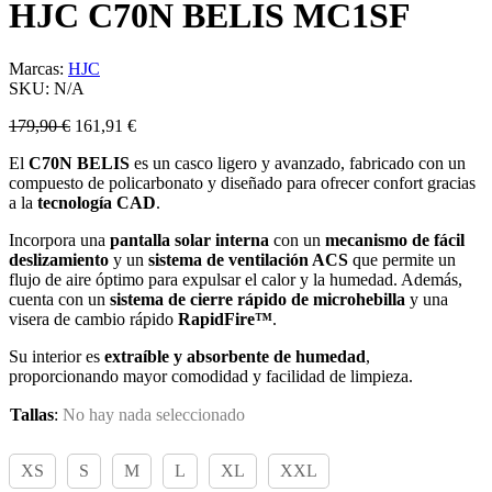
HJC C70N BELIS MC1SF
Marcas:
HJC
SKU:
N/A
179,90
€
161,91
€
El
C70N
BELIS
es un casco ligero y avanzado, fabricado con un
compuesto de policarbonato y diseñado para ofrecer confort gracias
a la
tecnología CAD
.
Incorpora una
pantalla solar interna
con un
mecanismo de fácil
deslizamiento
y un
sistema de ventilación ACS
que permite un
flujo de aire óptimo para expulsar el calor y la humedad. Además,
cuenta con un
sistema de cierre rápido
de microhebilla
y una
visera de cambio rápido
RapidFire™
.
Su interior es
extraíble y absorbente de humedad
,
proporcionando mayor comodidad y facilidad de limpieza.
Tallas
:
No hay nada seleccionado
XS
S
M
L
XL
XXL