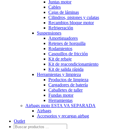
Juntas motor
Cables
Cajas de láminas
Cilindros, pistones y culatas
Recambios bloque motor
Refrigeración
Suspensiones
Amortiguadores
Retenes de horquilla
Rodamientos
Casquillos de fricción
Kit de rebaje
Kit de reacondicionamiento
Kit de salida rápida
Herramientas y limpieza
Productos de limpieza
Cargadores de batería
Caballetes de taller
Fundas motor
Herramientas
Airbags moto ESTA VA SEPARADA
Airbags
Accesorios y recargas airbag
Outlet
Búsqueda