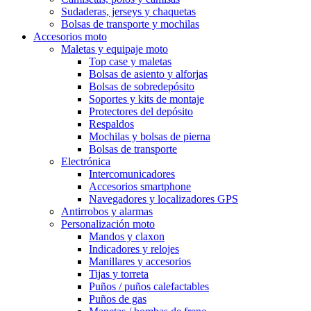
Sudaderas, jerseys y chaquetas
Bolsas de transporte y mochilas
Accesorios moto
Maletas y equipaje moto
Top case y maletas
Bolsas de asiento y alforjas
Bolsas de sobredepósito
Soportes y kits de montaje
Protectores del depósito
Respaldos
Mochilas y bolsas de pierna
Bolsas de transporte
Electrónica
Intercomunicadores
Accesorios smartphone
Navegadores y localizadores GPS
Antirrobos y alarmas
Personalización moto
Mandos y claxon
Indicadores y relojes
Manillares y accesorios
Tijas y torreta
Puños / puños calefactables
Puños de gas