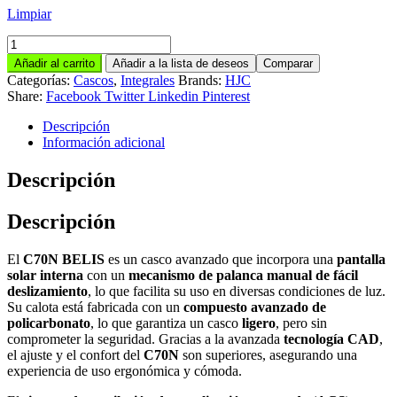
Limpiar
HJC
C70N
Añadir al carrito
Añadir a la lista de deseos
Comparar
BELIS
Categorías:
Cascos
,
Integrales
Brands:
HJC
MC1SF
Share:
Facebook
Twitter
Linkedin
Pinterest
cantidad
Descripción
Información adicional
Descripción
Descripción
El
C70N
BELIS
es un casco avanzado que incorpora una
pantalla
solar interna
con un
mecanismo de palanca manual de fácil
deslizamiento
, lo que facilita su uso en diversas condiciones de luz.
Su calota está fabricada con un
compuesto avanzado de
policarbonato
, lo que garantiza un casco
ligero
, pero sin
comprometer la seguridad. Gracias a la avanzada
tecnología CAD
,
el ajuste y el confort del
C70N
son superiores, asegurando una
experiencia de uso ergonómica y cómoda.