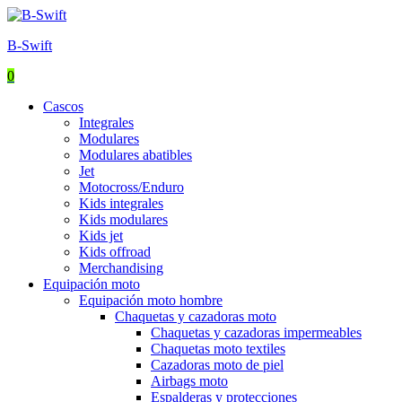
B-Swift
0
Menu
Cascos
Integrales
Modulares
Modulares abatibles
Jet
Motocross/Enduro
Kids integrales
Kids modulares
Kids jet
Kids offroad
Merchandising
Equipación moto
Equipación moto hombre
Chaquetas y cazadoras moto
Chaquetas y cazadoras impermeables
Chaquetas moto textiles
Cazadoras moto de piel
Airbags moto
Espalderas y protecciones