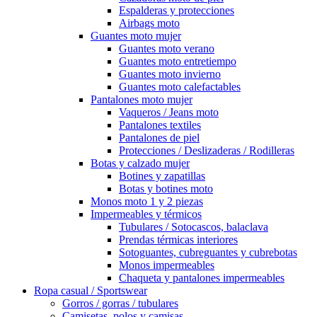
Espalderas y protecciones
Airbags moto
Guantes moto mujer
Guantes moto verano
Guantes moto entretiempo
Guantes moto invierno
Guantes moto calefactables
Pantalones moto mujer
Vaqueros / Jeans moto
Pantalones textiles
Pantalones de piel
Protecciones / Deslizaderas / Rodilleras
Botas y calzado mujer
Botines y zapatillas
Botas y botines moto
Monos moto 1 y 2 piezas
Impermeables y térmicos
Tubulares / Sotocascos, balaclava
Prendas térmicas interiores
Sotoguantes, cubreguantes y cubrebotas
Monos impermeables
Chaqueta y pantalones impermeables
Ropa casual / Sportswear
Gorros / gorras / tubulares
Camisetas, polos y camisas