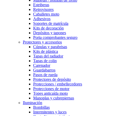
Manetas / bombas de freno
Estriberas
Retrovisores
Caballetes moto
Adhesivos
Soportes de matrícula
Kits de decoración
Depósitos y tapones
Porta comprobantes seguro
Protectores y accesorios
Cúpulas y parabrisas
Kits de plástica
Tapas del radiador
Tapas de colin
Carenador
Guardabarros
Pasos de rueda
Protectores de depósito
Protecciones / embellecedores
Protecciones de motor
Topes anticaída moto
Manoplas y cubrepiernas
Iluminación
Bombillas
Intermitentes y luces